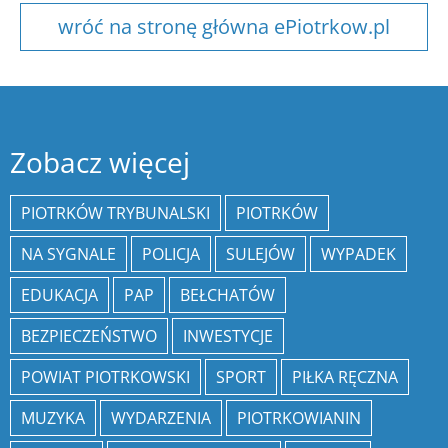
wróć na stronę główna ePiotrkow.pl
Zobacz więcej
PIOTRKÓW TRYBUNALSKI
PIOTRKÓW
NA SYGNALE
POLICJA
SULEJÓW
WYPADEK
EDUKACJA
PAP
BEŁCHATÓW
BEZPIECZEŃSTWO
INWESTYCJE
POWIAT PIOTRKOWSKI
SPORT
PIŁKA RĘCZNA
MUZYKA
WYDARZENIA
PIOTRKOWIANIN