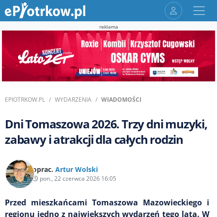
reklama
EPIOTRKOW.PL
WYDARZENIA
WIADOMOŚCI
Dni Tomaszowa 2026. Trzy dni muzyki,
zabawy i atrakcji dla całych rodzin
oprac.
Artur Wolski
pon., 22 czerwca 2026 16:05
Przed mieszkańcami Tomaszowa Mazowieckiego i
regionu jedno z największych wydarzeń tego lata. W