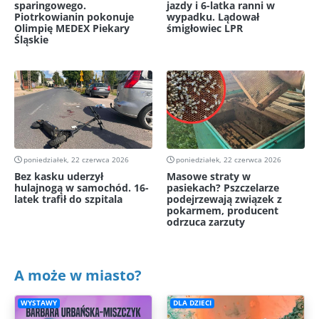
sparingowego.
jazdy i 6-latka ranni w
Piotrkowianin pokonuje
wypadku. Lądował
Olimpię MEDEX Piekary
śmigłowiec LPR
Śląskie
poniedziałek, 22 czerwca 2026
poniedziałek, 22 czerwca 2026
Bez kasku uderzył
Masowe straty w
hulajnogą w samochód. 16-
pasiekach? Pszczelarze
latek trafił do szpitala
podejrzewają związek z
pokarmem, producent
odrzuca zarzuty
A może w miasto?
WYSTAWY
DLA DZIECI