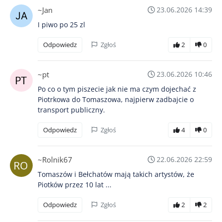
~Jan
23.06.2026 14:39
I piwo po 25 zl
Odpowiedz
Zgłoś
2
0
~pt
23.06.2026 10:46
Po co o tym piszecie jak nie ma czym dojechać z
Piotrkowa do Tomaszowa, najpierw zadbajcie o
transport publiczny.
Odpowiedz
Zgłoś
4
0
~Rolnik67
22.06.2026 22:59
Tomaszów i Bełchatów mają takich artystów, że
Piotków przez 10 lat ...
Odpowiedz
Zgłoś
2
2