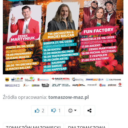
Źródła opracowania:
tomaszow-maz.pl
2
1
😊