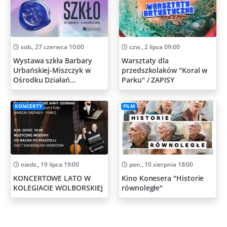
sob., 27 czerwca 10:00
czw., 2 lipca 09:00
Wystawa szkła Barbary
Warsztaty dla
Urbańskiej-Miszczyk w
przedszkolaków "Koral w
Ośrodku Działań
Parku" / ZAPISY
Artystycznych
KONCERTY
FILM
niedz., 19 lipca 19:00
pon., 10 sierpnia 18:00
KONCERTOWE LATO W
Kino Konesera "Historie
KOLEGIACIE WOLBORSKIEJ
równoległe"