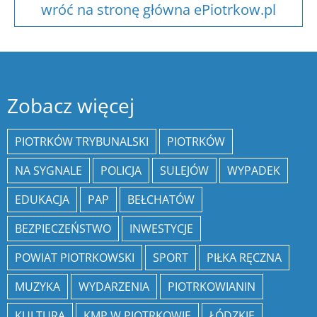
wróć na stronę główna ePiotrkow.pl
Zobacz więcej
PIOTRKÓW TRYBUNALSKI
PIOTRKÓW
NA SYGNALE
POLICJA
SULEJÓW
WYPADEK
EDUKACJA
PAP
BEŁCHATÓW
BEZPIECZEŃSTWO
INWESTYCJE
POWIAT PIOTRKOWSKI
SPORT
PIŁKA RĘCZNA
MUZYKA
WYDARZENIA
PIOTRKOWIANIN
KULTURA
KMP W PIOTRKOWIE
ŁÓDZKIE