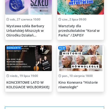
sob., 27 czerwca 10:00
czw., 2 lipca 09:00
Wystawa szkła Barbary
Warsztaty dla
Urbańskiej-Miszczyk w
przedszkolaków "Koral w
Ośrodku Działań
Parku" / ZAPISY
Artystycznych
KONCERTY
FILM
niedz., 19 lipca 19:00
pon., 10 sierpnia 18:00
KONCERTOWE LATO W
Kino Konesera "Historie
KOLEGIACIE WOLBORSKIEJ
równoległe"