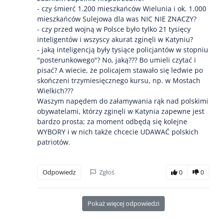
- czy śmierć 1.200 mieszkańców Wielunia i ok. 1.000
mieszkańców Sulejowa dla was NIC NIE ZNACZY?
- czy przed wojną w Polsce było tylko 21 tysięcy
inteligentów i wszyscy akurat zginęli w Katyniu?
- jaką inteligencją były tysiące policjantów w stopniu
"posterunkowego"? No, jaką??? Bo umieli czytać i
pisać? A wiecie, że policajem stawało się ledwie po
skończeni trzymiesięcznego kursu, np. w Mostach
Wielkich???
Waszym napędem do załamywania rąk nad polskimi
obywatelami, którzy zginęli w Katynia zapewne jest
bardzo prosta; za moment odbędą się kolejne
WYBORY i w nich także chcecie UDAWAĆ polskich
patriotów.
Odpowiedz
Zgłoś
0
0
Pokaż więcej odpowiedzi