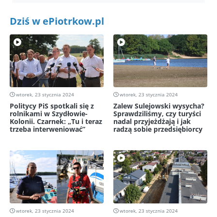
Dziś w ePiotrkow.pl
wtorek, 23 stycznia 2024
wtorek, 23 stycznia 2024
Politycy PiS spotkali się z
Zalew Sulejowski wysycha?
rolnikami w Szydłowie-
Sprawdziliśmy, czy turyści
Kolonii. Czarnek: „Tu i teraz
nadal przyjeżdżają i jak
trzeba interweniować”
radzą sobie przedsiębiorcy
wtorek, 23 stycznia 2024
wtorek, 23 stycznia 2024