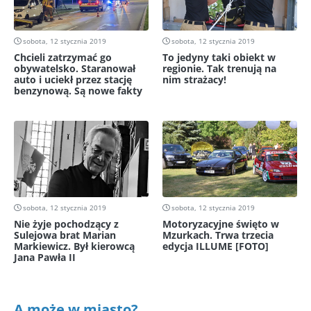
sobota, 12 stycznia 2019
sobota, 12 stycznia 2019
Chcieli zatrzymać go
To jedyny taki obiekt w
obywatelsko. Staranował
regionie. Tak trenują na
auto i uciekł przez stację
nim strażacy!
benzynową. Są nowe fakty
sobota, 12 stycznia 2019
sobota, 12 stycznia 2019
Nie żyje pochodzący z
Motoryzacyjne święto w
Sulejowa brat Marian
Mzurkach. Trwa trzecia
Markiewicz. Był kierowcą
edycja ILLUME [FOTO]
Jana Pawła II
A może w miasto?