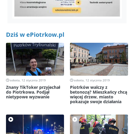
Dziś w ePiotrkow.pl
sobota, 12 stycznia 2019
sobota, 12 stycznia 2019
Znany TikToker przyjechał
Piotrków walczy z
do Piotrkowa. Podjął
betonozą? Mieszkańcy chcą
nietypowe wyzwanie
więcej drzew, miasto
pokazuje swoje działania