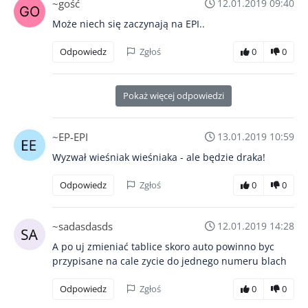
~gość
12.01.2019 09:40
Może niech się zaczynają na EPI..
Odpowiedz
Zgłoś
0
0
Pokaż więcej odpowiedzi
~EP-EPI
13.01.2019 10:59
Wyzwał wieśniak wieśniaka - ale będzie draka!
Odpowiedz
Zgłoś
0
0
~sadasdasds
12.01.2019 14:28
A po uj zmieniać tablice skoro auto powinno byc
przypisane na cale zycie do jednego numeru blach
Odpowiedz
Zgłoś
0
0