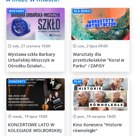
WYSTAWY
DLA DZIECI
sob., 27 czerwca 10:00
czw., 2 lipca 09:00
Wystawa szkła Barbary
Warsztaty dla
Urbańskiej-Miszczyk w
przedszkolaków "Koral w
Ośrodku Działań
Parku" / ZAPISY
Artystycznych
KONCERTY
FILM
niedz., 19 lipca 19:00
pon., 10 sierpnia 18:00
KONCERTOWE LATO W
Kino Konesera "Historie
KOLEGIACIE WOLBORSKIEJ
równoległe"