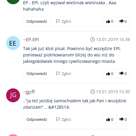
EP - EPI. czyli wyzwał wieśniak wieśniaka . Aaa
hahahaha
Odpowiedz
Zgłoś
0
0
~EP-EPI
13.01.2019 16:38
Tak jak już ktoś pisał. Powinno być wszędzie EPI,
ponieważ piotrkowianom bliżej do wsi niż do
jakiegokolwiek innego cywilizowanego miasta
Odpowiedz
Zgłoś
0
0
~Jgcff
13.01.2019 15:30
.."ja też jeżdżę samochodem tak jak Pan i wszędzie
zdanżam"... &#128514;
Odpowiedz
Zgłoś
0
0