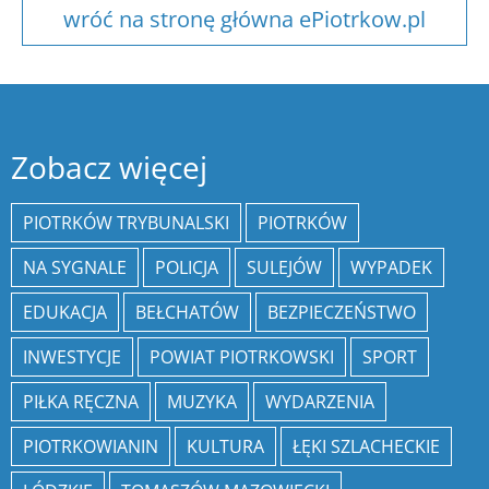
wróć na stronę główna ePiotrkow.pl
Zobacz więcej
PIOTRKÓW TRYBUNALSKI
PIOTRKÓW
NA SYGNALE
POLICJA
SULEJÓW
WYPADEK
EDUKACJA
BEŁCHATÓW
BEZPIECZEŃSTWO
INWESTYCJE
POWIAT PIOTRKOWSKI
SPORT
PIŁKA RĘCZNA
MUZYKA
WYDARZENIA
PIOTRKOWIANIN
KULTURA
ŁĘKI SZLACHECKIE