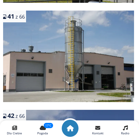
41
z 66
42
z 66
17°C
Dla Ciebie
Pogoda
Kontakt
Radio