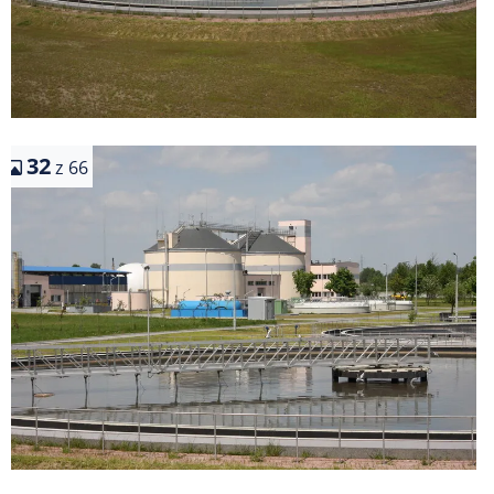
32
z 66