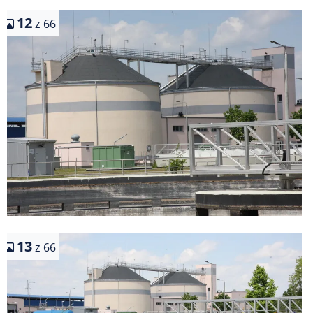
12
z 66
13
z 66