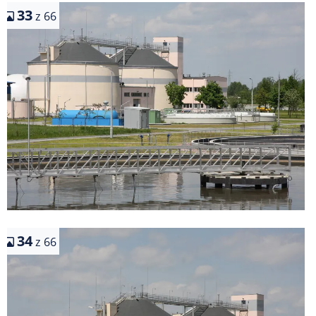
33
z 66
34
z 66