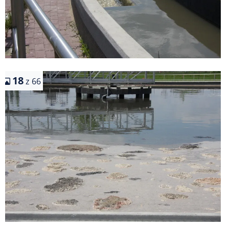
18
z 66