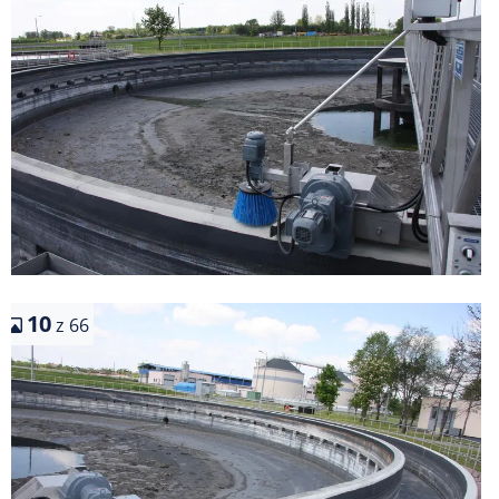
10
z 66