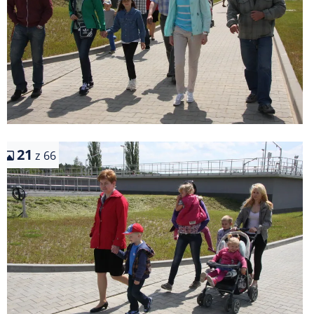
21
z 66