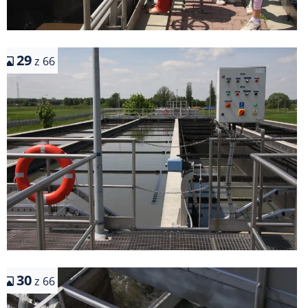
29
z 66
30
z 66