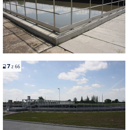
7
z 66