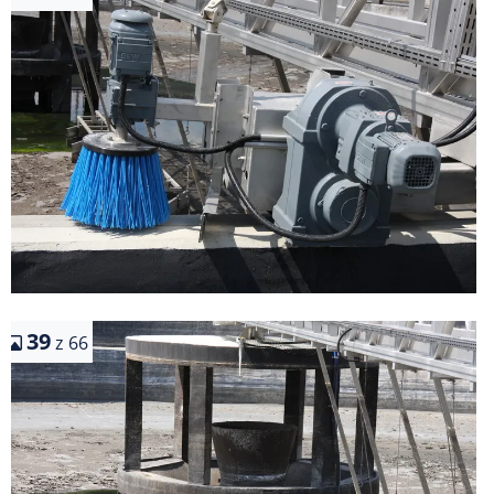
39
z 66