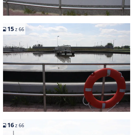
15
z 66
16
z 66