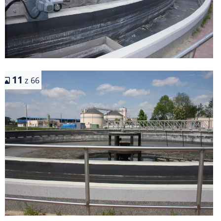
11
z 66