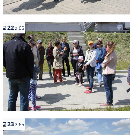
22
z 66
23
z 66