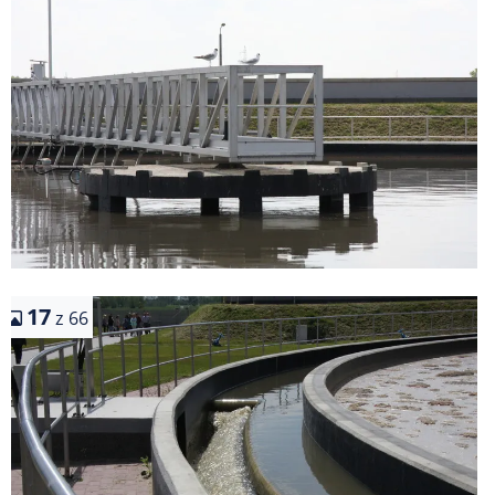
17
z 66