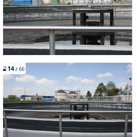
14
z 66