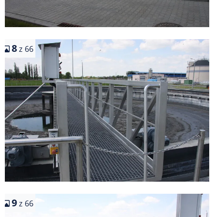
8
z 66
9
z 66