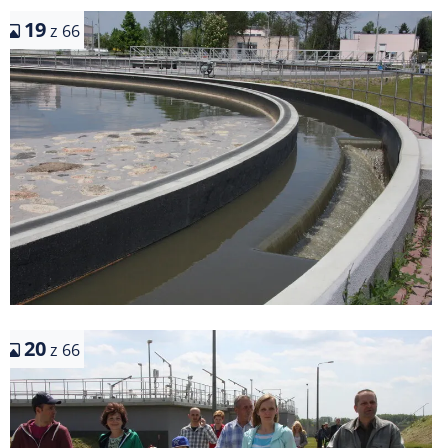
19
z 66
20
z 66