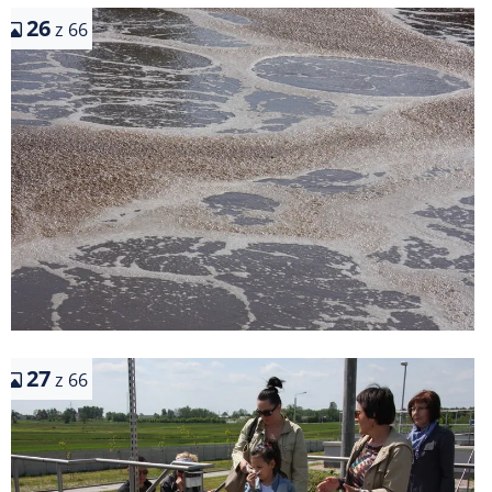
26
z 66
27
z 66