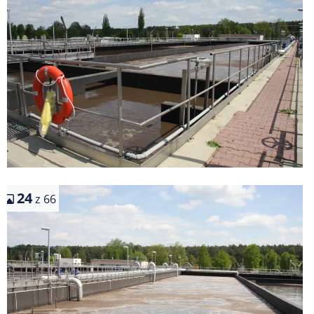
24
z 66