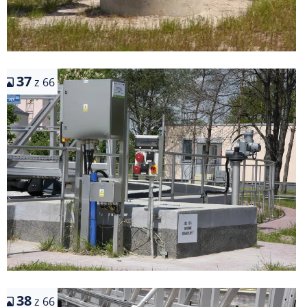
37
z 66
38
z 66