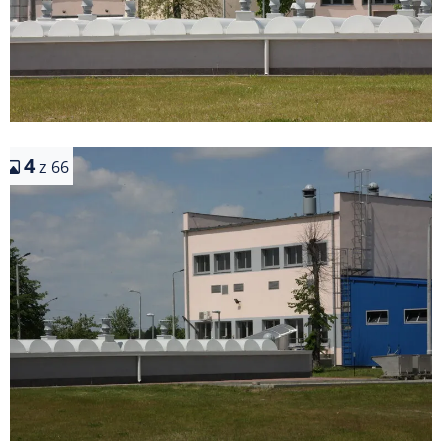
4
z 66