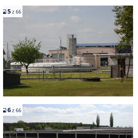
5
z 66
6
z 66