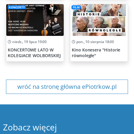
KONCERTY
FILM
niedz., 19 lipca 19:00
pon., 10 sierpnia 18:00
KONCERTOWE LATO W
Kino Konesera "Historie
KOLEGIACIE WOLBORSKIEJ
równoległe"
wróć na stronę główna ePiotrkow.pl
Zobacz więcej