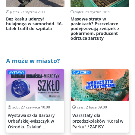
piątek, 24 stycznia 2014
piątek, 24 stycznia 2014
Bez kasku uderzył
Masowe straty w
hulajnogą w samochód. 16-
pasiekach? Pszczelarze
latek trafił do szpitala
podejrzewają związek z
pokarmem, producent
odrzuca zarzuty
A może w miasto?
WYSTAWY
DLA DZIECI
sob., 27 czerwca 10:00
czw., 2 lipca 09:00
Wystawa szkła Barbary
Warsztaty dla
Urbańskiej-Miszczyk w
przedszkolaków "Koral w
Ośrodku Działań
Parku" / ZAPISY
Artystycznych