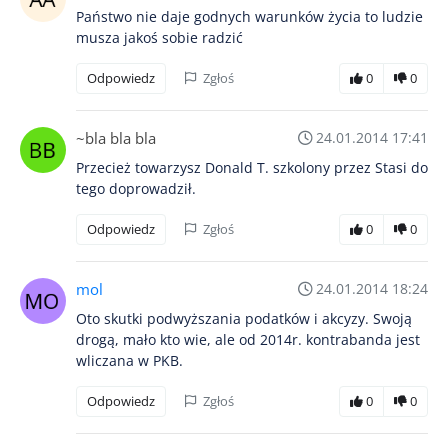
Państwo nie daje godnych warunków życia to ludzie
musza jakoś sobie radzić
Odpowiedz
Zgłoś
0
0
~bla bla bla
24.01.2014 17:41
Przecież towarzysz Donald T. szkolony przez Stasi do
tego doprowadził.
Odpowiedz
Zgłoś
0
0
mol
24.01.2014 18:24
Oto skutki podwyższania podatków i akcyzy. Swoją
drogą, mało kto wie, ale od 2014r. kontrabanda jest
wliczana w PKB.
Odpowiedz
Zgłoś
0
0