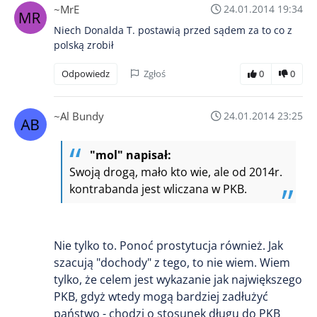
~MrE
24.01.2014 19:34
Niech Donalda T. postawią przed sądem za to co z
polską zrobił
Odpowiedz
Zgłoś
0
0
~Al Bundy
24.01.2014 23:25
"mol" napisał:
Swoją drogą, mało kto wie, ale od 2014r.
kontrabanda jest wliczana w PKB.
Nie tylko to. Ponoć prostytucja również. Jak
szacują "dochody" z tego, to nie wiem. Wiem
tylko, że celem jest wykazanie jak największego
PKB, gdyż wtedy mogą bardziej zadłużyć
państwo - chodzi o stosunek długu do PKB