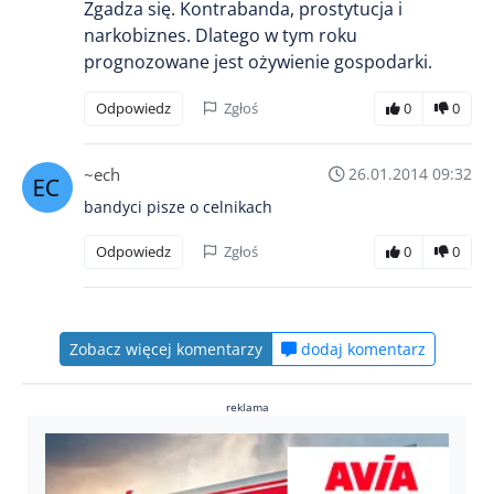
Zgadza się. Kontrabanda, prostytucja i
narkobiznes. Dlatego w tym roku
prognozowane jest ożywienie gospodarki.
Odpowiedz
Zgłoś
0
0
~ech
26.01.2014 09:32
bandyci pisze o celnikach
Odpowiedz
Zgłoś
0
0
Zobacz więcej komentarzy
dodaj komentarz
reklama