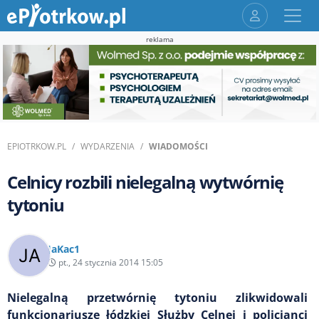
reklama
EPIOTRKOW.PL
WYDARZENIA
WIADOMOŚCI
Celnicy rozbili nielegalną wytwórnię
tytoniu
JaKac1
pt., 24 stycznia 2014 15:05
Nielegalną przetwórnię tytoniu zlikwidowali
funkcjonariusze łódzkiej Służby Celnej i policjanci