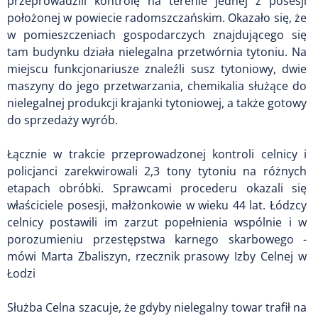
przeprowadzili kontrolę na terenie jednej z posesji
położonej w powiecie radomszczańskim. Okazało się, że
w pomieszczeniach gospodarczych znajdującego się
tam budynku działa nielegalna przetwórnia tytoniu. Na
miejscu funkcjonariusze znaleźli susz tytoniowy, dwie
maszyny do jego przetwarzania, chemikalia służące do
nielegalnej produkcji krajanki tytoniowej, a także gotowy
do sprzedaży wyrób.
Łącznie w trakcie przeprowadzonej kontroli celnicy i
policjanci zarekwirowali 2,3 tony tytoniu na różnych
etapach obróbki. Sprawcami procederu okazali się
właściciele posesji, małżonkowie w wieku 44 lat. Łódzcy
celnicy postawili im zarzut popełnienia wspólnie i w
porozumieniu przestępstwa karnego skarbowego -
mówi Marta Zbaliszyn, rzecznik prasowy Izby Celnej w
Łodzi
Służba Celna szacuje, że gdyby nielegalny towar trafił na