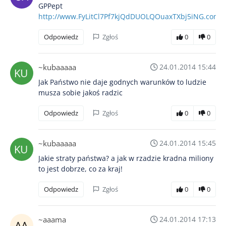
GPPept
http://www.FyLitCl7Pf7kjQdDUOLQOuaxTXbj5iNG.com
Odpowiedz
Zgłoś
0
0
~kubaaaaa
24.01.2014 15:44
Jak Państwo nie daje godnych warunków to ludzie
musza sobie jakoś radzic
Odpowiedz
Zgłoś
0
0
~kubaaaaa
24.01.2014 15:45
Jakie straty państwa? a jak w rzadzie kradna miliony
to jest dobrze, co za kraj!
Odpowiedz
Zgłoś
0
0
~aaama
24.01.2014 17:13