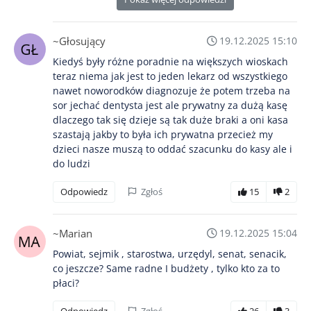
~Głosujący
19.12.2025 15:10
Kiedyś były różne poradnie na większych wioskach
teraz niema jak jest to jeden lekarz od wszystkiego
nawet noworodków diagnozuje że potem trzeba na
sor jechać dentysta jest ale prywatny za dużą kasę
dlaczego tak się dzieje są tak duże braki a oni kasa
szastają jakby to była ich prywatna przecież my
dzieci nasze muszą to oddać szacunku do kasy ale i
do ludzi
Odpowiedz
Zgłoś
15
2
~Marian
19.12.2025 15:04
Powiat, sejmik , starostwa, urzędyl, senat, senacik,
co jeszcze? Same radne I budżety , tylko kto za to
płaci?
Odpowiedz
Zgłoś
26
3