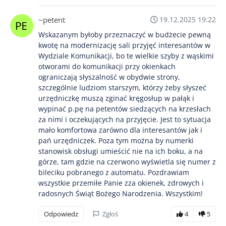
~petent
19.12.2025 19:22
Wskazanym byłoby przeznaczyć w budżecie pewną
kwotę na modernizację sali przyjęć interesantów w
Wydziale Komunikacji, bo te wielkie szyby z wąskimi
otworami do komunikacji przy okienkach
ograniczają słyszalność w obydwie strony,
szczególnie ludziom starszym, którzy żeby słyszeć
urzędniczkę muszą zginać kręgosłup w pałąk i
wypinać p.pę na petentów siedzących na krzesłach
za nimi i oczekujących na przyjęcie. Jest to sytuacja
mało komfortowa zarówno dla interesantów jak i
pań urzędniczek. Poza tym można by numerki
stanowisk obsługi umieścić nie na ich boku, a na
górze, tam gdzie na czerwono wyświetla się numer z
bileciku pobranego z automatu. Pozdrawiam
wszystkie przemiłe Panie zza okienek, zdrowych i
radosnych Świąt Bożego Narodzenia. Wszystkim!
Odpowiedz
Zgłoś
4
5