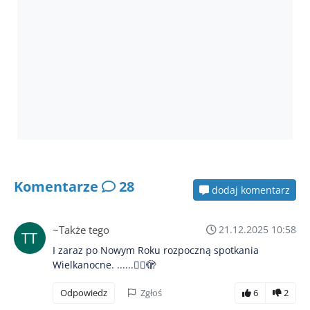
Komentarze
28
dodaj komentarz
~Także tego
21.12.2025 10:58
I zaraz po Nowym Roku rozpoczną spotkania
Wielkanocne. ......😮‍💨🫣
Odpowiedz
Zgłoś
6
2