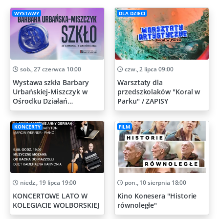
WYSTAWY
DLA DZIECI
sob., 27 czerwca 10:00
czw., 2 lipca 09:00
Wystawa szkła Barbary
Warsztaty dla
Urbańskiej-Miszczyk w
przedszkolaków "Koral w
Ośrodku Działań
Parku" / ZAPISY
Artystycznych
KONCERTY
FILM
niedz., 19 lipca 19:00
pon., 10 sierpnia 18:00
KONCERTOWE LATO W
Kino Konesera "Historie
KOLEGIACIE WOLBORSKIEJ
równoległe"