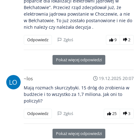
poparcie dla lokalizacji elektrowni jądrowej w
Bełchatowie”. Przecież rząd zdecydował już, że
elektrownia jądrowa powstanie w Choczewie, a nie
w Bełchatowie. To już zostało postanowione i nie do
nich należy czy należała decyzja .
Odpowiedz
Zgłoś
9
2
Pokaż więcej odpowiedzi
~los
19.12.2025 20:07
Mają rozmach skurczybyki. 15 dróg do zrobienia w
budżecie i to wszystko za 1,7 miliona. Jak oni to
policzyli?
Odpowiedz
Zgłoś
25
3
Pokaż więcej odpowiedzi