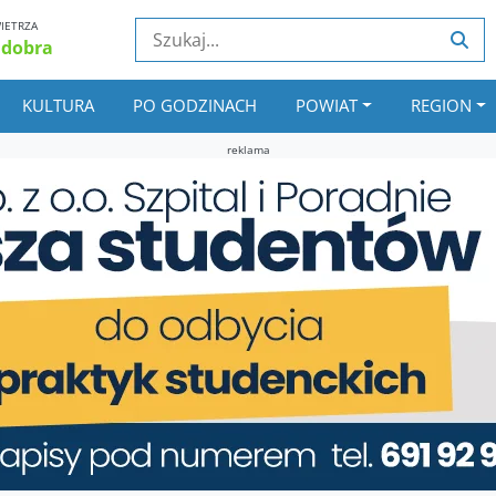
IETRZA
 dobra
KULTURA
PO GODZINACH
POWIAT
REGION
reklama