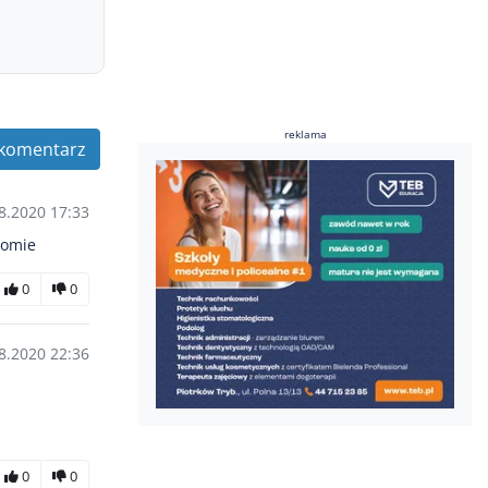
reklama
komentarz
8.2020 17:33
iomie
0
0
8.2020 22:36
0
0