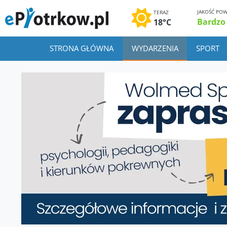
JAKOŚĆ POW
TERAZ
Bardzo
18°C
STRONA GŁÓWNA
WYDARZENIA
SPORT