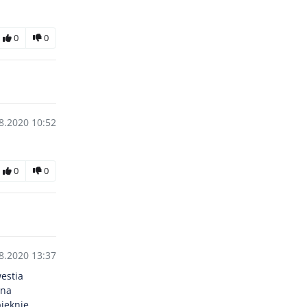
0
0
8.2020 10:52
0
0
8.2020 13:37
estia
żna
ięknie.