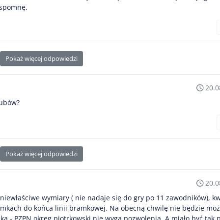
 wspomnę.
Pokaż więcej odpowiedzi
20.0
lubów?
Pokaż więcej odpowiedzi
20.0
 niewłaściwe wymiary ( nie nadaje się do gry po 11 zawodników), kw
ramkach do końca linii bramkowej. Na obecną chwilę nie będzie mo
 - PZPN okręg piotrkowski nie wyga pozwolenia. A miało być tak p