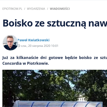
EPIOTRKOW.PL
WYDARZENIA
WIADOMOŚCI
Boisko ze sztuczną naw
Paweł Kwiatkowski
czw., 20 sierpnia 2020 10:01
Już za kilkanaście dni gotowe będzie boisko ze sz
Concordia w Piotrkowie.