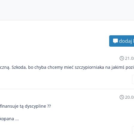
dodaj 
21.0
ęczną. Szkoda, bo chyba chcemy mieć szczypiorniaka na jakimś poz
20.0
finansuje tą dyscypline ??
kopana ...