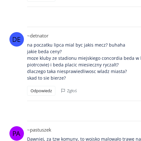
~detnator
na poczatku lipca mial byc jakis mecz? buhaha
jakie beda ceny?
moze kluby ze stadionu miejskiego concordia beda w k
piotrcovie) i beda placic miesieczny ryczalt?
dlaczego taka niesprawiedliwosc wladz miasta?
skad to sie bierze?
Odpowiedz
Zgłoś
~pastuszek
Dawniej, za tzw komuny, to wojsko malowało trawę na zi