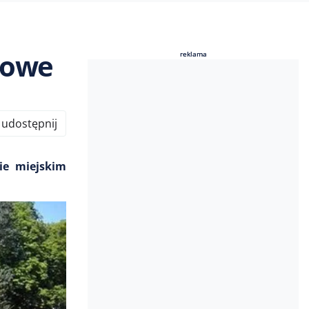
towe
reklama
reklama
udostępnij
ie miejskim