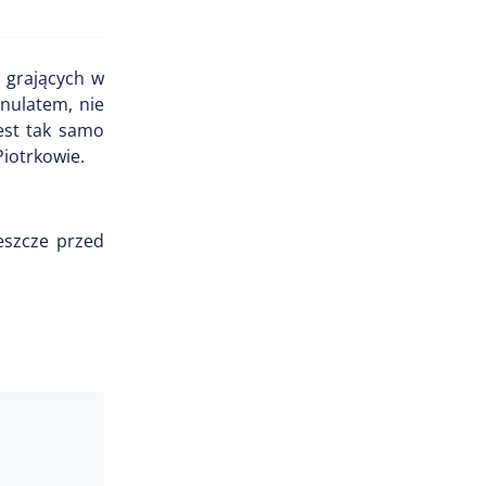
b grających w
nulatem, nie
jest tak samo
Piotrkowie.
eszcze przed