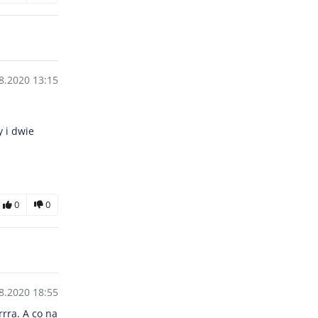
8.2020 13:15
 i dwie
0
0
8.2020 18:55
rrra. A co na