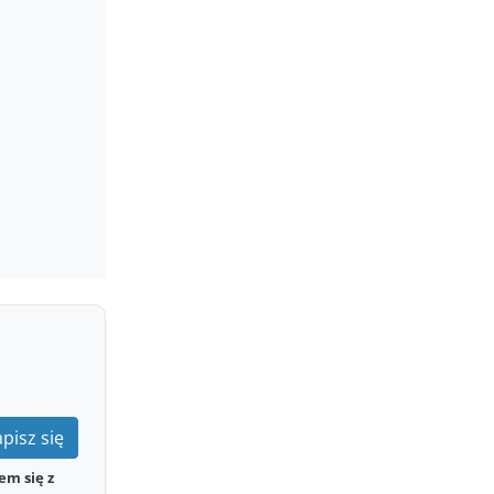
pisz się
em się z