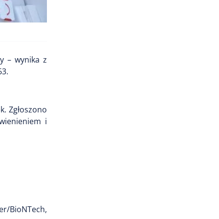
y – wynika z
63.
ek. Zgłoszono
wienieniem i
er/BioNTech,