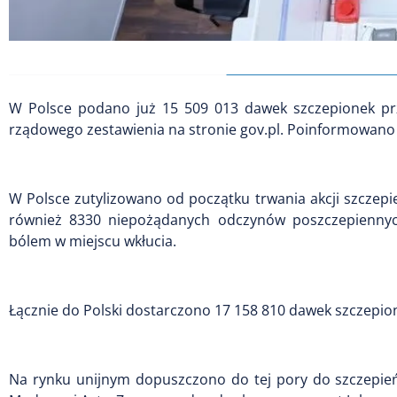
W Polsce podano już 15 509 013 dawek szczepionek prz
rządowego zestawienia na stronie gov.pl. Poinformowano n
W Polsce zutylizowano od początku trwania akcji szczepi
również 8330 niepożądanych odczynów poszczepiennych
bólem w miejscu wkłucia.
Łącznie do Polski dostarczono 17 158 810 dawek szczepione
Na rynku unijnym dopuszczono do tej pory do szczepień 