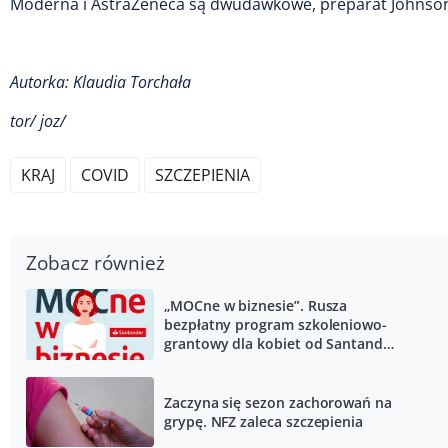
Moderna i AstraZeneca są dwudawkowe, preparat Johnson
Autorka: Klaudia Torchała
tor/ joz/
KRAJ
COVID
SZCZEPIENIA
Zobacz również
„MOCne w biznesie”. Rusza
bezpłatny program szkoleniowo-
grantowy dla kobiet od Santander
Bank Polska i Polskiej Fundacji
Przedsiębiorczości
Zaczyna się sezon zachorowań na
grypę. NFZ zaleca szczepienia