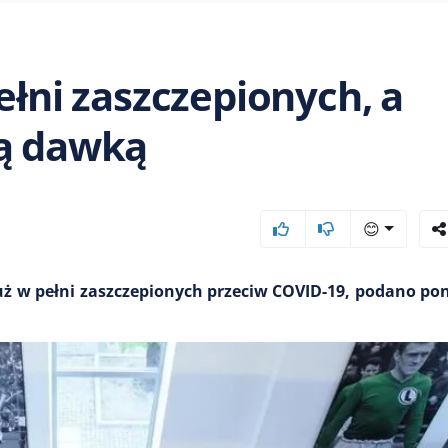
ełni zaszczepionych, a
zą dawką
😊
już w pełni zaszczepionych przeciw COVID-19, podano po