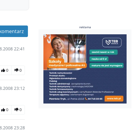
reklama
komentarz
8.2008 22:41
0
0
8.2008 23:12
0
0
8.2008 23:28