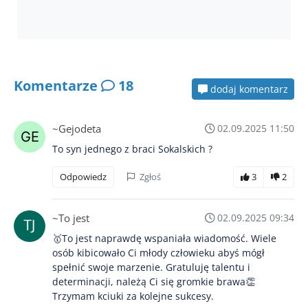
Komentarze
18
dodaj komentarz
~Gejodeta
02.09.2025 11:50
To syn jednego z braci Sokalskich ?
Odpowiedz
Zgłoś
3
2
~To jest
02.09.2025 09:34
🥇To jest naprawdę wspaniała wiadomość. Wiele
osób kibicowało Ci młody człowieku abyś mógł
spełnić swoje marzenie. Gratuluję talentu i
determinacji, należą Ci się gromkie brawa👏
Trzymam kciuki za kolejne sukcesy.