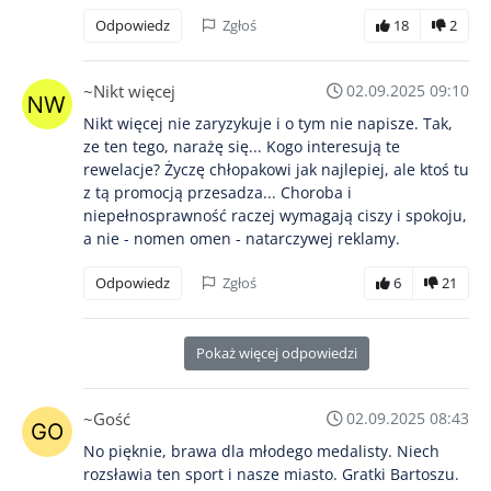
Odpowiedz
Zgłoś
18
2
~Nikt więcej
02.09.2025 09:10
Nikt więcej nie zaryzykuje i o tym nie napisze. Tak,
ze ten tego, narażę się... Kogo interesują te
rewelacje? Życzę chłopakowi jak najlepiej, ale ktoś tu
z tą promocją przesadza... Choroba i
niepełnosprawność raczej wymagają ciszy i spokoju,
a nie - nomen omen - natarczywej reklamy.
Odpowiedz
Zgłoś
6
21
Pokaż więcej odpowiedzi
~Gość
02.09.2025 08:43
No pięknie, brawa dla młodego medalisty. Niech
rozsławia ten sport i nasze miasto. Gratki Bartoszu.