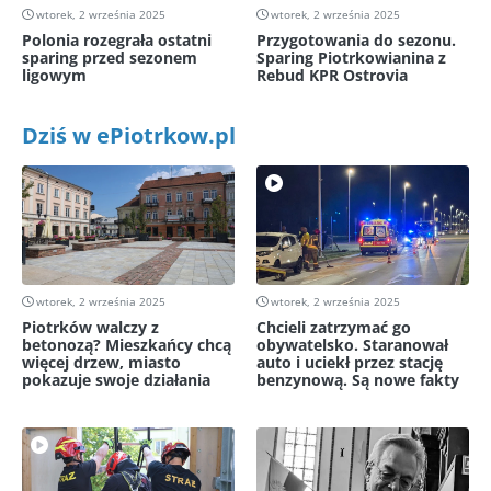
wtorek, 2 września 2025
wtorek, 2 września 2025
Polonia rozegrała ostatni
Przygotowania do sezonu.
sparing przed sezonem
Sparing Piotrkowianina z
ligowym
Rebud KPR Ostrovia
Dziś w ePiotrkow.pl
wtorek, 2 września 2025
wtorek, 2 września 2025
Piotrków walczy z
Chcieli zatrzymać go
betonozą? Mieszkańcy chcą
obywatelsko. Staranował
więcej drzew, miasto
auto i uciekł przez stację
pokazuje swoje działania
benzynową. Są nowe fakty