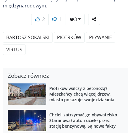
międzynarodowym.
2
1
❤️
3
BARTOSZ SOKALSKI
PIOTRKÓW
PŁYWANIE
VIRTUS
Zobacz również
Piotrków walczy z betonozą?
Mieszkańcy chcą więcej drzew,
miasto pokazuje swoje działania
Chcieli zatrzymać go obywatelsko.
Staranował auto i uciekł przez
stację benzynową. Są nowe fakty