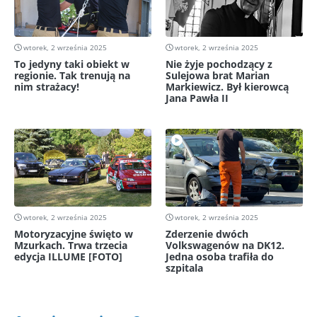
wtorek, 2 września 2025
wtorek, 2 września 2025
To jedyny taki obiekt w
Nie żyje pochodzący z
regionie. Tak trenują na
Sulejowa brat Marian
nim strażacy!
Markiewicz. Był kierowcą
Jana Pawła II
wtorek, 2 września 2025
wtorek, 2 września 2025
Motoryzacyjne święto w
Zderzenie dwóch
Mzurkach. Trwa trzecia
Volkswagenów na DK12.
edycja ILLUME [FOTO]
Jedna osoba trafiła do
szpitala