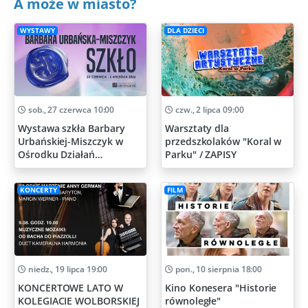
A może w miasto?
WYSTAWY
DLA DZIECI
sob., 27 czerwca 10:00
czw., 2 lipca 09:00
Wystawa szkła Barbary
Warsztaty dla
Urbańskiej-Miszczyk w
przedszkolaków "Koral w
Ośrodku Działań
Parku" / ZAPISY
Artystycznych
KONCERTY
FILM
niedz., 19 lipca 19:00
pon., 10 sierpnia 18:00
KONCERTOWE LATO W
Kino Konesera "Historie
KOLEGIACIE WOLBORSKIEJ
równoległe"