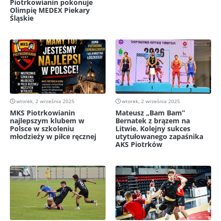
Piotrkowianin pokonuje
Olimpię MEDEX Piekary
Śląskie
wtorek, 2 września 2025
wtorek, 2 września 2025
MKS Piotrkowianin
Mateusz „Bam Bam”
najlepszym klubem w
Bernatek z brązem na
Polsce w szkoleniu
Litwie. Kolejny sukces
młodzieży w piłce ręcznej
utytułowanego zapaśnika
AKS Piotrków