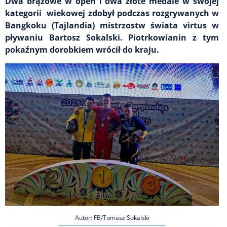
Dwa brązowe w open i dwa złote medale w swojej
kategorii wiekowej zdobył podczas rozgrywanych w
Bangkoku (Tajlandia) mistrzostw świata virtus w
pływaniu Bartosz Sokalski. Piotrkowianin z tym
pokaźnym dorobkiem wrócił do kraju.
Autor: FB/Tomasz Sokalski