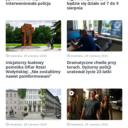
Interweniowała policja
będzie się działo od 7 do 9
sierpnia
niedziela, 28 czerwca 2026
niedziela, 28 czerwca 2026
Inicjatorzy budowy
Dramatyczne chwile przy
pomnika Ofiar Rzezi
torach. Dyżurny policji
Wołyńskiej: „Nie zostaliśmy
uratował życie 23-latki
nawet poinformowani”
niedziela, 28 czerwca 2026
niedziela, 28 czerwca 2026