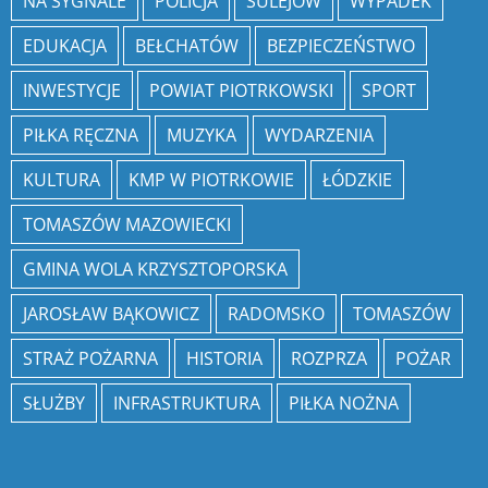
NA SYGNALE
POLICJA
SULEJÓW
WYPADEK
EDUKACJA
BEŁCHATÓW
BEZPIECZEŃSTWO
INWESTYCJE
POWIAT PIOTRKOWSKI
SPORT
PIŁKA RĘCZNA
MUZYKA
WYDARZENIA
KULTURA
KMP W PIOTRKOWIE
ŁÓDZKIE
TOMASZÓW MAZOWIECKI
GMINA WOLA KRZYSZTOPORSKA
JAROSŁAW BĄKOWICZ
RADOMSKO
TOMASZÓW
STRAŻ POŻARNA
HISTORIA
ROZPRZA
POŻAR
SŁUŻBY
INFRASTRUKTURA
PIŁKA NOŻNA