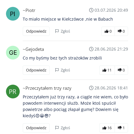
~Piotr
03.07.2026 20:49
To miało miejsce w Kiełczówce ,nie w Babach
Odpowiedz
Zgłoś
0
0
~Gejodeta
28.06.2026 21:29
Co my byśmy bez tych strażoków zrobili
Odpowiedz
Zgłoś
11
0
~Przeczytałem trzy razy
28.06.2026 18:41
Przeczytałem już trzy razy, a ciągle nie wiem, co było
powodem interwencji służb. Może ktoś spuścił
powietrze albo pociąg złapał gumę? Dowiem się
kiedyś😍😀😎?
Odpowiedz
Zgłoś
16
1