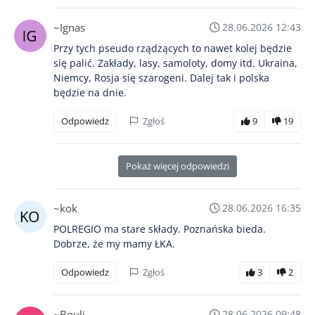
~Ignas
28.06.2026 12:43
Przy tych pseudo rządzących to nawet kolej będzie
się palić. Zakłady, lasy, samoloty, domy itd. Ukraina,
Niemcy, Rosja się szarogeni. Dalej tak i polska
będzie na dnie.
Odpowiedz
Zgłoś
9
19
Pokaż więcej odpowiedzi
~kok
28.06.2026 16:35
POLREGIO ma stare składy. Poznańska bieda.
Dobrze, że my mamy ŁKA.
Odpowiedz
Zgłoś
3
2
~Bouli
28.06.2026 09:48