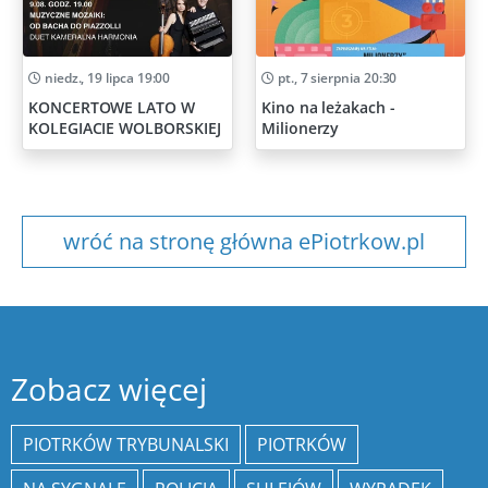
niedz., 19 lipca 19:00
pt., 7 sierpnia 20:30
KONCERTOWE LATO W
Kino na leżakach -
KOLEGIACIE WOLBORSKIEJ
Milionerzy
wróć na stronę główna ePiotrkow.pl
Zobacz więcej
PIOTRKÓW TRYBUNALSKI
PIOTRKÓW