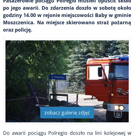
Pasażerowie pociągu Polregio musieli opuścić skład
po jego awarii. Do zdarzenia doszło w sobotę około
godziny 14.00 w rejonie miejscowości Baby w gminie
Moszczenica. Na miejsce skierowano straż pożarną
oraz policję.
zobacz galerię zdjęć
Do awarii pociągu Polregio doszło na lini kolejowej w