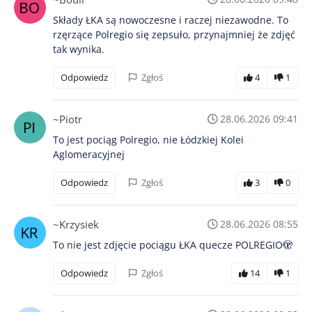
Składy ŁKA są nowoczesne i raczej niezawodne. To
rzęrzące Polregio się zepsuło, przynajmniej że zdjęć
tak wynika.
Odpowiedz
Zgłoś
4
1
~Piotr
28.06.2026 09:41
To jest pociąg Polregio, nie Łódzkiej Kolei
Aglomeracyjnej
Odpowiedz
Zgłoś
3
0
~Krzysiek
28.06.2026 08:55
To nie jest zdjęcie pociągu ŁKA quecze POLREGIO🫣
Odpowiedz
Zgłoś
14
1