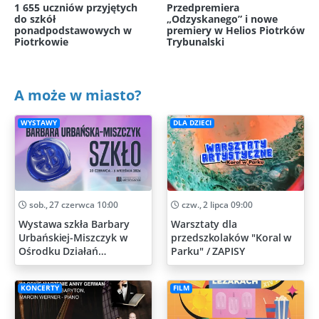
1 655 uczniów przyjętych
Przedpremiera
do szkół
„Odzyskanego” i nowe
ponadpodstawowych w
premiery w Helios Piotrków
Piotrkowie
Trybunalski
A może w miasto?
WYSTAWY
DLA DZIECI
sob., 27 czerwca 10:00
czw., 2 lipca 09:00
Wystawa szkła Barbary
Warsztaty dla
Urbańskiej-Miszczyk w
przedszkolaków "Koral w
Ośrodku Działań
Parku" / ZAPISY
Artystycznych
KONCERTY
FILM