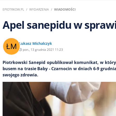
EPIOTRKOW.PL
WYDARZENIA
WIADOMOŚCI
Apel sanepidu w spraw
Łukasz Michalczyk
pon., 13 grudnia 2021 11:23
Piotrkowski Sanepid opublikował komunikat, w któr
busem na trasie Baby - Czarnocin w dniach 6-9 grudni
swojego zdrowia.