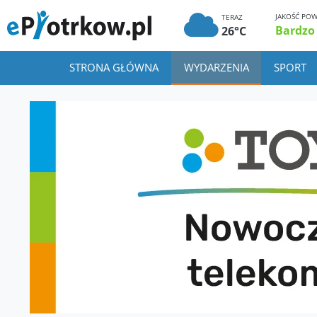
JAKOŚĆ POW
TERAZ
Bardzo
26°C
STRONA GŁÓWNA
WYDARZENIA
SPORT