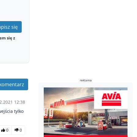
pisz się
em się z
reklama
komentarz
2.2021 12:38
ejścia tylko
0
0