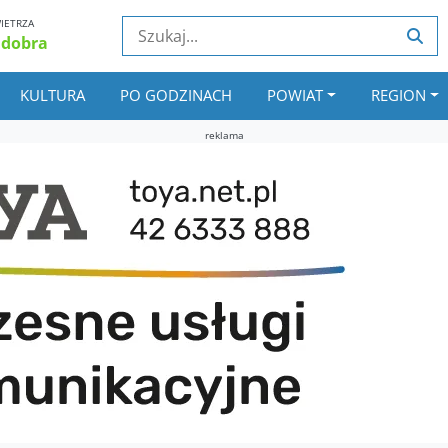
IETRZA
 dobra
KULTURA
PO GODZINACH
POWIAT
REGION
reklama