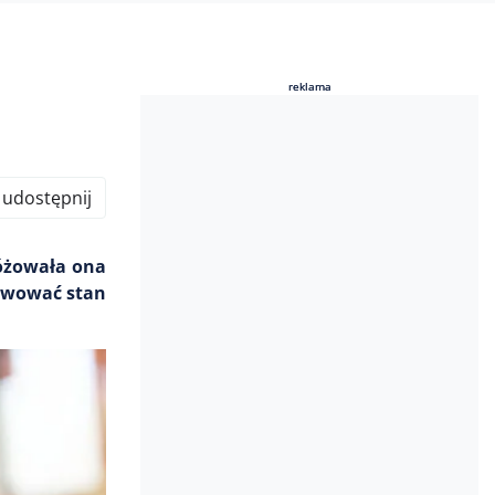
reklama
reklama
udostępnij
óżowała ona
erwować stan