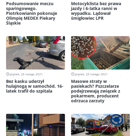
Podsumowanie meczu
Motocyklista bez prawa
sparingowego.
jazdy i 6-latka ranni w
Piotrkowianin pokonuje
wypadku. Lądował
Olimpię MEDEX Piekary
śmigłowiec LPR
Śląskie
piątek, 26 lutego 2021
piątek, 26 lutego 2021
Bez kasku uderzył
Masowe straty w
hulajnogą w samochód. 16-
pasiekach? Pszczelarze
latek trafił do szpitala
podejrzewają związek z
pokarmem, producent
odrzuca zarzuty