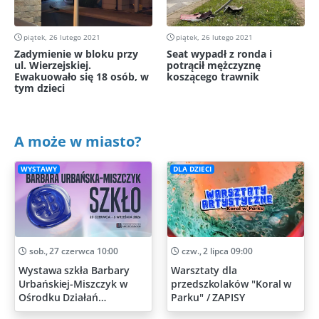
piątek, 26 lutego 2021
piątek, 26 lutego 2021
Zadymienie w bloku przy
Seat wypadł z ronda i
ul. Wierzejskiej.
potrącił mężczyznę
Ewakuowało się 18 osób, w
koszącego trawnik
tym dzieci
A może w miasto?
WYSTAWY
DLA DZIECI
sob., 27 czerwca 10:00
czw., 2 lipca 09:00
Wystawa szkła Barbary
Warsztaty dla
Urbańskiej-Miszczyk w
przedszkolaków "Koral w
Ośrodku Działań
Parku" / ZAPISY
Artystycznych