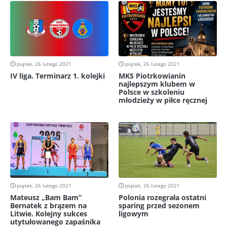
piątek, 26 lutego 2021
piątek, 26 lutego 2021
IV liga. Terminarz 1. kolejki
MKS Piotrkowianin
najlepszym klubem w
Polsce w szkoleniu
młodzieży w piłce ręcznej
piątek, 26 lutego 2021
piątek, 26 lutego 2021
Mateusz „Bam Bam”
Polonia rozegrała ostatni
Bernatek z brązem na
sparing przed sezonem
Litwie. Kolejny sukces
ligowym
utytułowanego zapaśnika