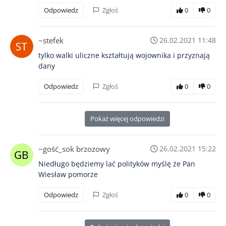
Odpowiedz
Zgłoś
0
0
~stefek
26.02.2021 11:48
tylko walki uliczne kształtują wojownika i przyznają
dany
Odpowiedz
Zgłoś
0
0
Pokaż więcej odpowiedzi
~gość_sok brzozowy
26.02.2021 15:22
Niedługo będziemy lać polityków myślę że Pan
Wiesław pomorze
Odpowiedz
Zgłoś
0
0