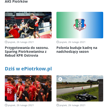
AKS Piotrków
piątek, 26 lutego 2021
piątek, 26 lutego 2021
Przygotowania do sezonu.
Polonia buduje kadrę na
Sparing Piotrkowianina z
nadchodzący sezon
Rebud KPR Ostrovia
Dziś w ePiotrkow.pl
piątek, 26 lutego 2021
piątek, 26 lutego 2021