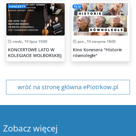
KONCERTY
FILM
niedz., 19 lipca 19:00
pon., 10 sierpnia 18:00
KONCERTOWE LATO W
Kino Konesera "Historie
KOLEGIACIE WOLBORSKIEJ
równoległe"
wróć na stronę główna ePiotrkow.pl
Zobacz więcej