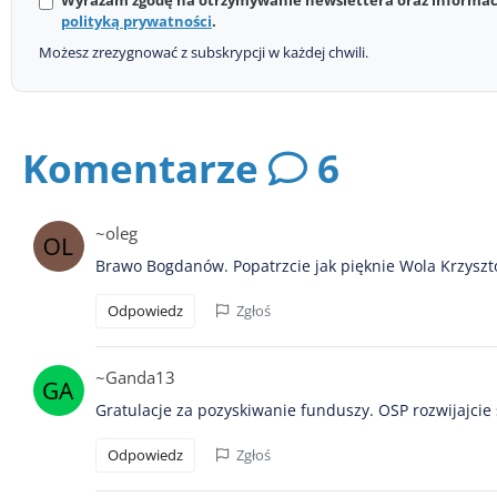
Wyrażam zgodę na otrzymywanie newslettera oraz informacj
polityką prywatności
.
Możesz zrezygnować z subskrypcji w każdej chwili.
Komentarze
6
~oleg
Brawo Bogdanów. Popatrzcie jak pięknie Wola Krzyszto
Odpowiedz
Zgłoś
~Ganda13
Gratulacje za pozyskiwanie funduszy. OSP rozwijajcie 
Odpowiedz
Zgłoś