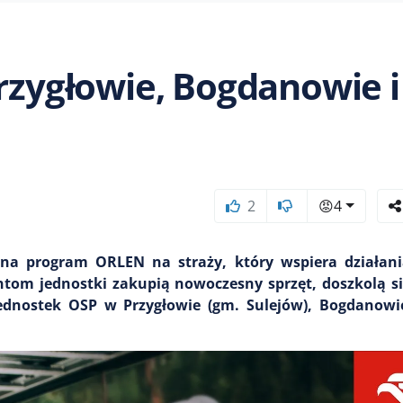
Przygłowie, Bogdanowie i
2
😡
4
na program ORLEN na straży, który wspiera działani
ntom jednostki zakupią nowoczesny sprzęt, doszkolą si
 jednostek OSP w Przygłowie (gm. Sulejów), Bogdanow