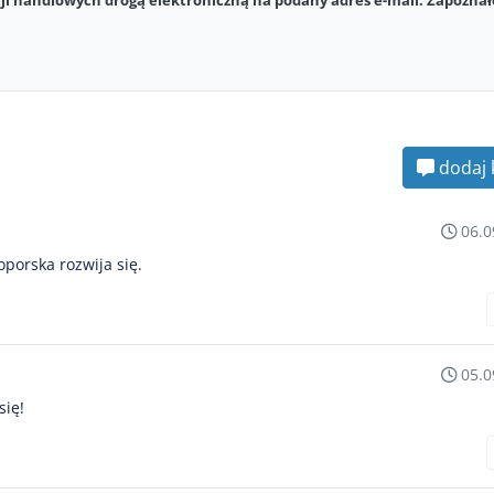
i handlowych drogą elektroniczną na podany adres e-mail. Zapoznał
dodaj 
06.0
porska rozwija się.
05.0
się!