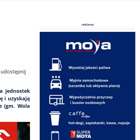
reklama
reklama
udostępnij
a jednostek
ę i uzyskają
ie (gm. Wola