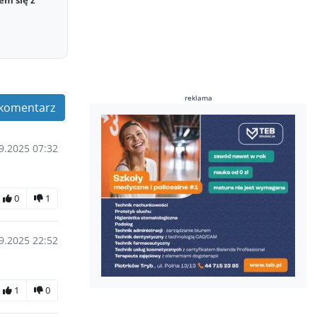
em się z
reklama
komentarz
9.2025 07:32
0
1
9.2025 22:52
1
0