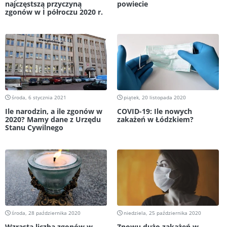
najczęstszą przyczyną
powiecie
zgonów w I półroczu 2020 r.
środa, 6 stycznia 2021
piątek, 20 listopada 2020
Ile narodzin, a ile zgonów w
COVID-19: Ile nowych
2020? Mamy dane z Urzędu
zakażeń w Łódzkiem?
Stanu Cywilnego
środa, 28 października 2020
niedziela, 25 października 2020
Wzrasta liczba zgonów w
Znowu dużo zakażeń w