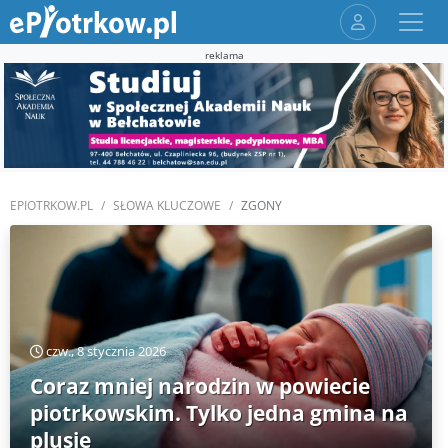
reklama
EPIOTRKOW.PL
SŁOWA KLUCZOWE
ZGONY
czw., 8 stycznia 2026
Coraz mniej narodzin w powiecie
piotrkowskim. Tylko jedna gmina na
plusie