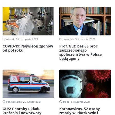
wtorek, 16 listopada 2021
czwartek, 9 września 2021
COVID-19: Najwięcej zgonów
Prof. Gut: bez 85.proc.
od pół roku
zaszczepionego
społeczeństwa w Polsce
będą zgony
poniedziałek, 22 lutego 2021
środa, 6 stycznia 2021
GUS: Choroby układu
Koronawirus. 52 osoby
krążenia i nowotwory
zmarły w Piotrkowie i