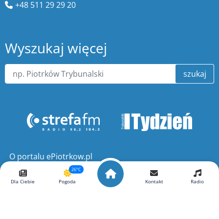
+48 511 29 29 20
Wyszukaj więcej
szukaj
O portalu ePiotrkow.pl
26°C
Dla Ciebie
Pogoda
Kontakt
Radio
Copyright ©
ePiotrkow.pl
. Wszelkie prawa zastrzeżone.