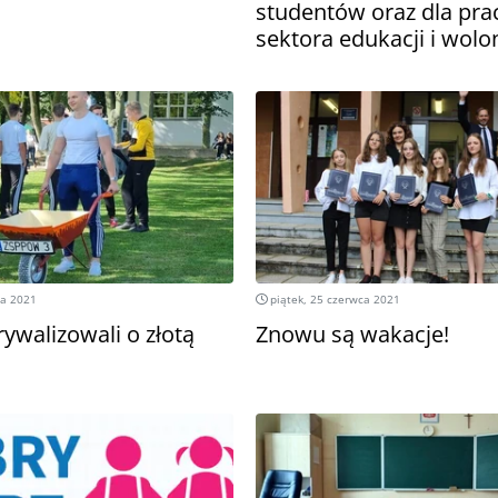
studentów oraz dla pr
sektora edukacji i wolo
ia 2021
piątek, 25 czerwca 2021
ywalizowali o złotą
Znowu są wakacje!