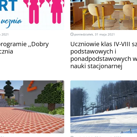
a 2021
poniedziałek, 31 maja 2021
rogramie ,,Dobry
Uczniowie klas IV-VIII s
cznia
podstawowych i
ponadpodstawowych wr
nauki stacjonarnej