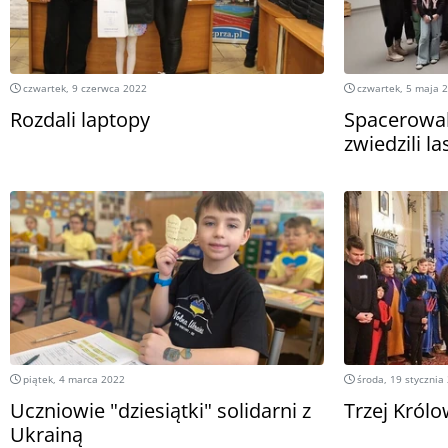
czwartek, 9 czerwca 2022
czwartek, 5 maja 
Rozdali laptopy
Spacerowal
zwiedzili la
piątek, 4 marca 2022
środa, 19 stycznia
Uczniowie "dziesiątki" solidarni z
Trzej Królo
Ukrainą