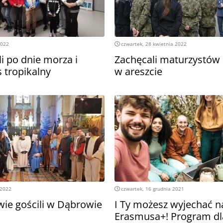
2022
czwartek, 28 kwietnia 2022
i po dnie morza i
Zachęcali maturzystów 
s tropikalny
w areszcie
 2022
czwartek, 16 grudnia 2021
wie gościli w Dąbrowie
I Ty możesz wyjechać n
Erasmusa+! Program dl