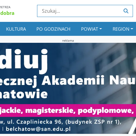
IETRZA
 dobra
KULTURA
PO GODZINACH
POWIAT
REGION
reklama