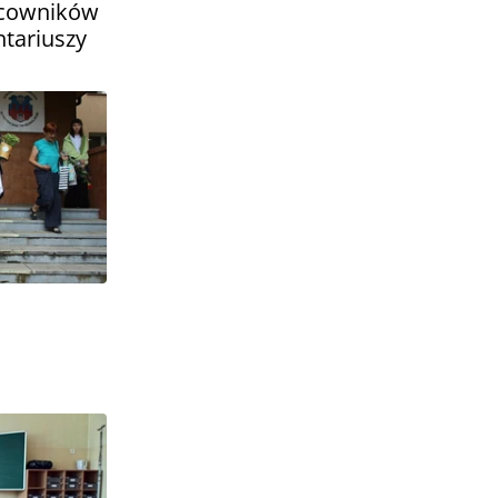
acowników
ntariuszy