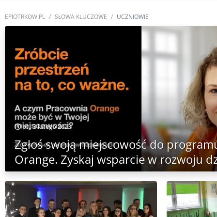
EPIOTRKOW.PL
SŁOWA KLUCZOWE
UCZNIOWIE
pt., 3 lutego 2023
Zgłoś swoją miejscowość do program
Orange. Zyskaj wsparcie w rozwoju dz