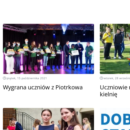
piątek, 15 października 2021
wtorek, 28 wrześn
Wygrana uczniów z Piotrkowa
Uczniowie r
kielnię