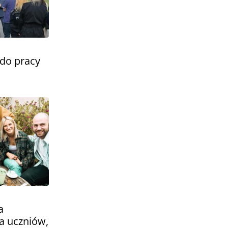
do pracy
a
a uczniów,