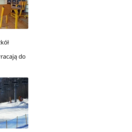
zkół
acają do