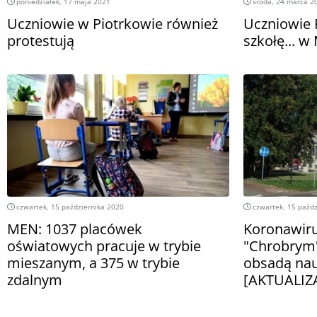
poniedziałek, 17 maja 2021
środa, 24 marca 2
Uczniowie w Piotrkowie również
Uczniowie 
protestują
szkołę... w
czwartek, 15 października 2020
czwartek, 15 paźdz
MEN: 1037 placówek
Koronawiru
oświatowych pracuje w trybie
"Chrobrym"
mieszanym, a 375 w trybie
obsadą nau
zdalnym
[AKTUALIZ