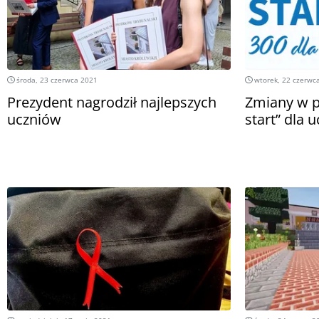
środa, 23 czerwca 2021
wtorek, 22 czerwc
Prezydent nagrodził najlepszych
Zmiany w p
uczniów
start” dla u