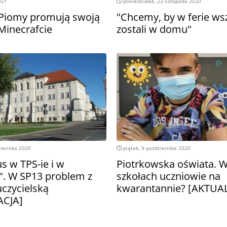
021
poniedziałek, 23 listopada 2020
Piomy promują swoją
"Chcemy, by w ferie ws
 Minecrafcie
zostali w domu"
iernika 2020
piątek, 9 października 2020
s w TPS-ie i w
Piotrkowska oświata. W
. W SP13 problem z
szkołach uczniowie na
czycielską
kwarantannie? [AKTUAL
ACJA]