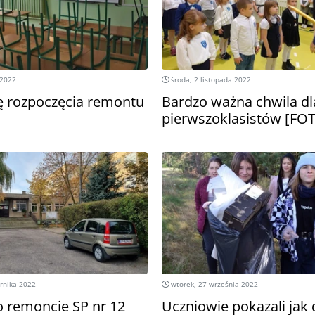
 2022
środa, 2 listopada 2022
 rozpoczęcia remontu
Bardzo ważna chwila dl
pierwszoklasistów [FO
rnika 2022
wtorek, 27 września 2022
o remoncie SP nr 12
Uczniowie pokazali jak