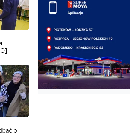
a
TO]
 dbać o