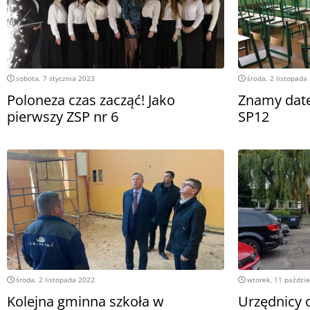
sobota, 7 stycznia 2023
środa, 2 listopada
Poloneza czas zacząć! Jako
Znamy datę
pierwszy ZSP nr 6
SP12
środa, 2 listopada 2022
wtorek, 11 paździe
Kolejna gminna szkoła w
Urzędnicy 