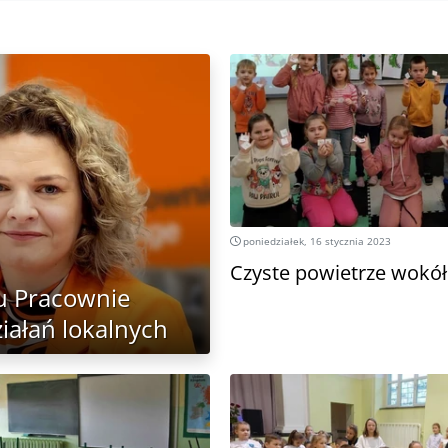
poniedziałek, 16 stycznia 2023
Czyste powietrze wokół
u Pracownie
iałań lokalnych