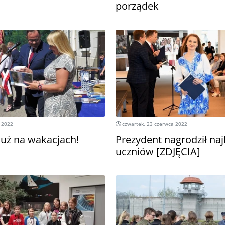
porządek
 2022
czwartek, 23 czerwca 2022
już na wakacjach!
Prezydent nagrodził na
uczniów [ZDJĘCIA]