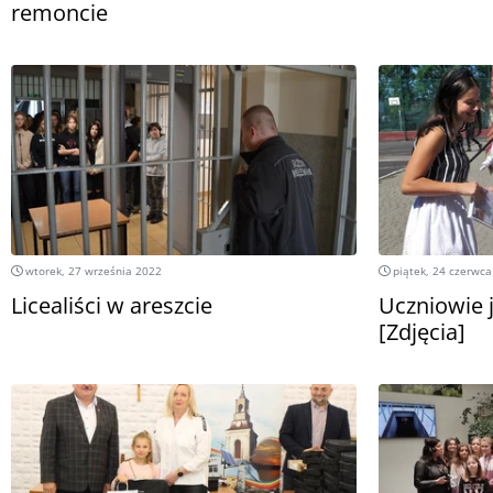
remoncie
wtorek, 27 września 2022
piątek, 24 czerwca
Licealiści w areszcie
Uczniowie 
[Zdjęcia]