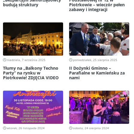
budują struktury
Piotrkowie – wieczór pełen
zabawy i integracji
niedziela, 7 września 2025
poniedziałek, 25 sierpnia 2025
Tłumy na „Balkony Techno
II Dożynki Gminno –
Party” na rynku w
Parafialne w Kamieńsku za
Piotrkowie! ZDJĘCIA VIDEO
nami
wtorek, 26 listopada 2024
sobota, 24 sierpnia 2024