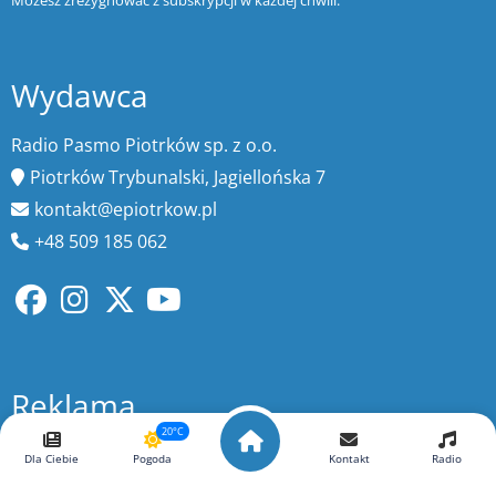
Możesz zrezygnować z subskrypcji w każdej chwili.
Wydawca
Radio Pasmo Piotrków sp. z o.o.
Piotrków Trybunalski, Jagiellońska 7
kontakt@epiotrkow.pl
+48 509 185 062
Reklama
20°C
ELTOM Agencja Reklamowa
Dla Ciebie
Pogoda
Kontakt
Radio
reklama@strefa.fm