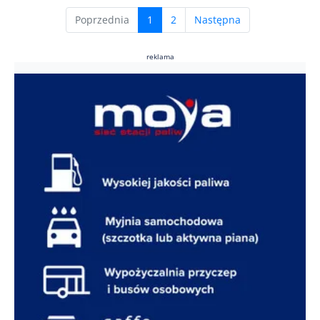
(current)
Poprzednia
1
2
Następna
reklama