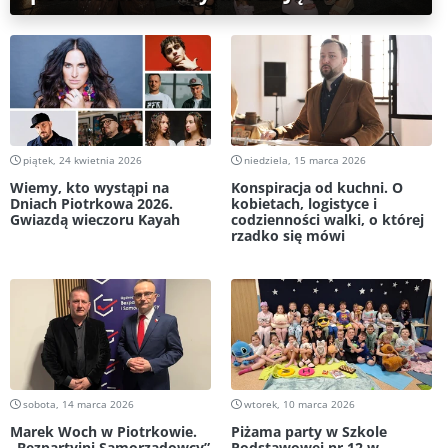
piątek, 24 kwietnia 2026
niedziela, 15 marca 2026
Wiemy, kto wystąpi na
Konspiracja od kuchni. O
Dniach Piotrkowa 2026.
kobietach, logistyce i
Gwiazdą wieczoru Kayah
codzienności walki, o której
rzadko się mówi
sobota, 14 marca 2026
wtorek, 10 marca 2026
Marek Woch w Piotrkowie.
Piżama party w Szkole
„Bezpartyjni Samorządowcy”
Podstawowej nr 12 w