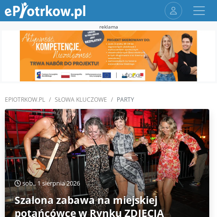
reklama
EPIOTRKOW.PL
SŁOWA KLUCZOWE
PARTY
sob., 1 sierpnia 2026
Szalona zabawa na miejskiej
potańcówce w Rynku ZDJĘCIA