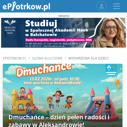
reklama
EPIOTRKOW.PL
SŁOWA KLUCZOWE
WYDARZENIA DLA DZIECI
śr., 11 lutego 2026
Dmuchańce – dzień pełen radości i
zabawy w Aleksandrowie!