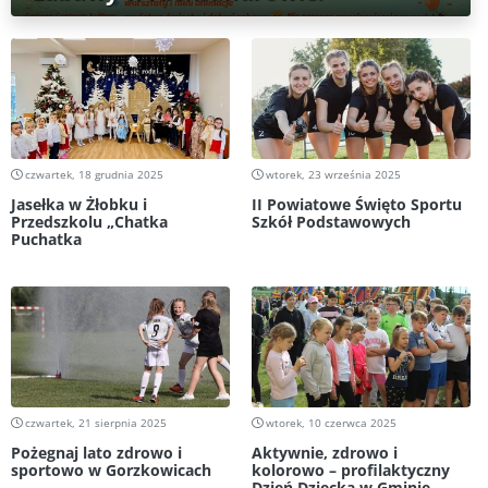
czwartek, 18 grudnia 2025
wtorek, 23 września 2025
Jasełka w Żłobku i
II Powiatowe Święto Sportu
Przedszkolu „Chatka
Szkół Podstawowych
Puchatka
czwartek, 21 sierpnia 2025
wtorek, 10 czerwca 2025
Pożegnaj lato zdrowo i
Aktywnie, zdrowo i
sportowo w Gorzkowicach
kolorowo – profilaktyczny
Dzień Dziecka w Gminie