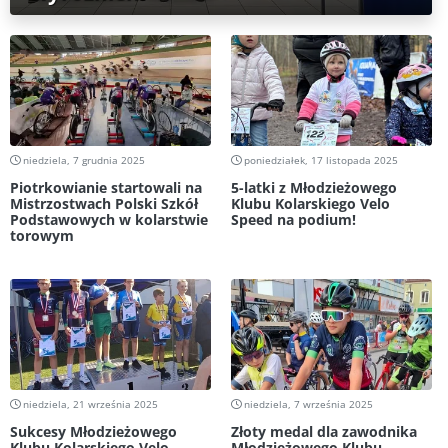
niedziela, 7 grudnia 2025
poniedziałek, 17 listopada 2025
Piotrkowianie startowali na
5-latki z Młodzieżowego
Mistrzostwach Polski Szkół
Klubu Kolarskiego Velo
Podstawowych w kolarstwie
Speed na podium!
torowym
niedziela, 21 września 2025
niedziela, 7 września 2025
Sukcesy Młodzieżowego
Złoty medal dla zawodnika
Klubu Kolarskiego Velo
Młodzieżowego Klubu