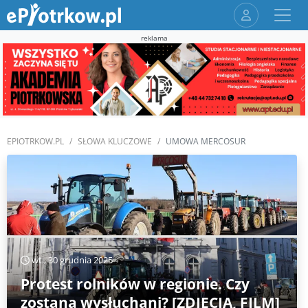
reklama
EPIOTRKOW.PL
SŁOWA KLUCZOWE
UMOWA MERCOSUR
wt., 30 grudnia 2025
Protest rolników w regionie. Czy
zostaną wysłuchani? [ZDJĘCIA, FILM]