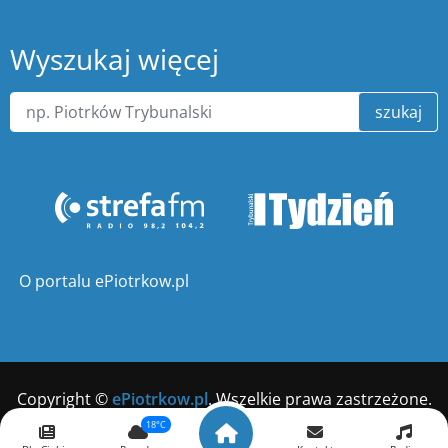
Wyszukaj więcej
szukaj
O portalu ePiotrkow.pl
Copyright ©
ePiotrkow.pl
. Wszelkie prawa zastrzeżone.
18°C
Wykonanie
xnc.pl