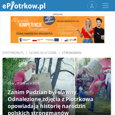
reklama
EPIOTRKOW.PL
SŁOWA KLUCZOWE
STRONGMAN
śr., 3 czerwca 2026
Zanim Pudzian był sławny.
Odnalezione zdjęcia z Piotrkowa
opowiadają historię narodzin
polskich strongmanów