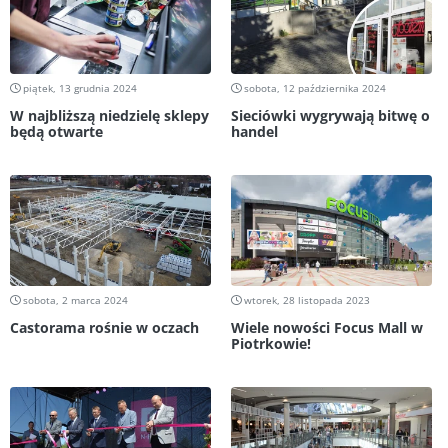
piątek, 13 grudnia 2024
sobota, 12 października 2024
W najbliższą niedzielę sklepy
Sieciówki wygrywają bitwę o
będą otwarte
handel
sobota, 2 marca 2024
wtorek, 28 listopada 2023
Castorama rośnie w oczach
Wiele nowości Focus Mall w
Piotrkowie!