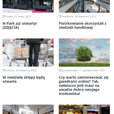
środa, 31 maja 2023
niedziela, 30 kwietnia 2023
N-Park już otwarty!
Piotrkowianie skorzystali z
[ZDJĘCIA]
niedzieli handlowej
sobota, 23 kwietnia 2022
poniedziałek, 11 października 2021
W niedzielę sklepy będą
Czy warto zainteresować się
otwarte
gazetkami online? Tak,
zwłaszcza jeśli masz na
uwadze dobro swojego
środowiska!