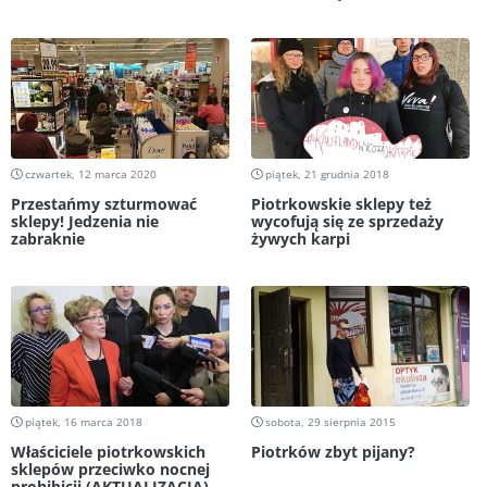
czwartek, 12 marca 2020
piątek, 21 grudnia 2018
Przestańmy szturmować
Piotrkowskie sklepy też
sklepy! Jedzenia nie
wycofują się ze sprzedaży
zabraknie
żywych karpi
piątek, 16 marca 2018
sobota, 29 sierpnia 2015
Właściciele piotrkowskich
Piotrków zbyt pijany?
sklepów przeciwko nocnej
prohibicji (AKTUALIZACJA)