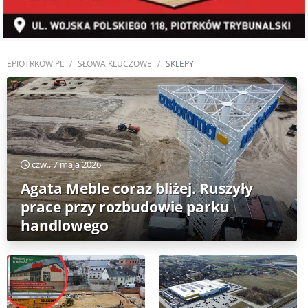
EPIOTRKOW.PL
SŁOWA KLUCZOWE
SKLEPY
czw., 7 maja 2026
Agata Meble coraz bliżej. Ruszyły
prace przy rozbudowie parku
handlowego