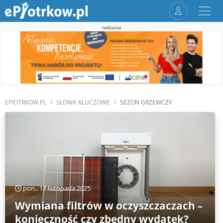
reklama
EPIOTRKOW.PL
SŁOWA KLUCZOWE
SEZON GRZEWCZY
pon., 17 listopada 2025
Wymiana filtrów w oczyszczaczach –
konieczność czy zbędny wydatek?