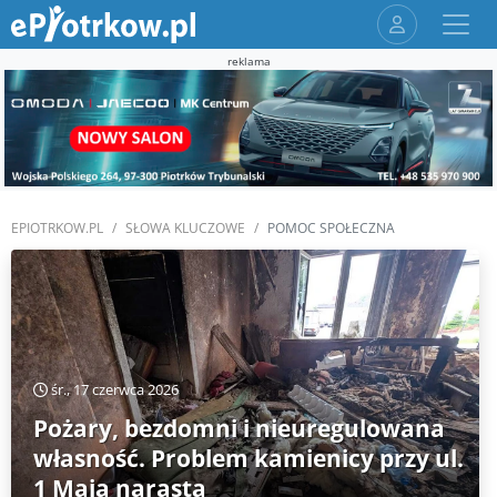
reklama
EPIOTRKOW.PL
SŁOWA KLUCZOWE
POMOC SPOŁECZNA
śr., 17 czerwca 2026
Pożary, bezdomni i nieuregulowana
własność. Problem kamienicy przy ul.
1 Maja narasta