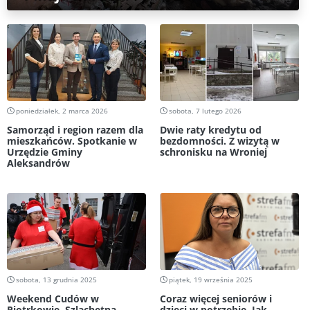
poniedziałek, 2 marca 2026
sobota, 7 lutego 2026
Samorząd i region razem dla
Dwie raty kredytu od
mieszkańców. Spotkanie w
bezdomności. Z wizytą w
Urzędzie Gminy
schronisku na Wroniej
Aleksandrów
sobota, 13 grudnia 2025
piątek, 19 września 2025
Weekend Cudów w
Coraz więcej seniorów i
Piotrkowie. Szlachetna
dzieci w potrzebie. Jak