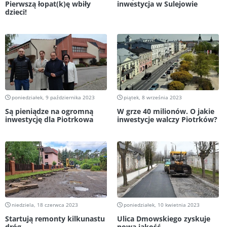
Pierwszą łopat(k)ę wbiły
inwestycja w Sulejowie
dzieci!
poniedziałek, 9 października 2023
piątek, 8 września 2023
Są pieniądze na ogromną
W grze 40 milionów. O jakie
inwestycję dla Piotrkowa
inwestycje walczy Piotrków?
niedziela, 18 czerwca 2023
poniedziałek, 10 kwietnia 2023
Startują remonty kilkunastu
Ulica Dmowskiego zyskuje
dróg
nową jakość