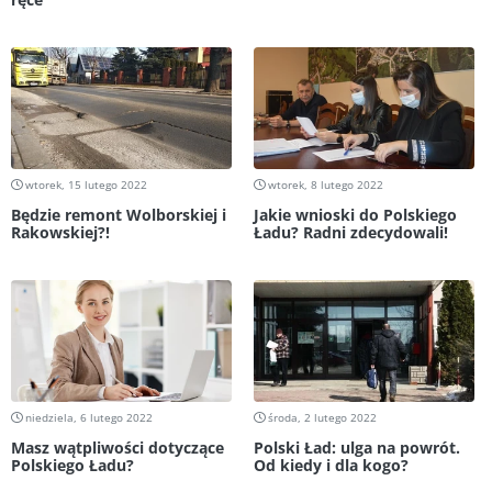
wtorek, 15 lutego 2022
wtorek, 8 lutego 2022
Będzie remont Wolborskiej i
Jakie wnioski do Polskiego
Rakowskiej?!
Ładu? Radni zdecydowali!
niedziela, 6 lutego 2022
środa, 2 lutego 2022
Masz wątpliwości dotyczące
Polski Ład: ulga na powrót.
Polskiego Ładu?
Od kiedy i dla kogo?