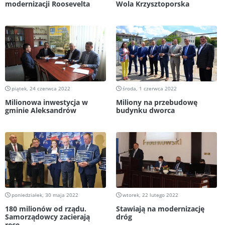
modernizacji Roosevelta
Wola Krzysztoporska
piątek, 24 czerwca 2022
środa, 1 czerwca 2022
Milionowa inwestycja w
Miliony na przebudowę
gminie Aleksandrów
budynku dworca
poniedziałek, 30 maja 2022
wtorek, 22 lutego 2022
180 milionów od rządu.
Stawiają na modernizację
Samorządowcy zacierają
dróg
ręce