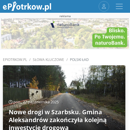
reklama
EPIOTRKOW.PL
SŁOWA KLUCZOWE
POLSKI ŁAD
pon., 27 października 2025
Nowe drogi w Szarbsku. Gmina
Aleksandrów zakończyła kolejną
inwestycję drogową