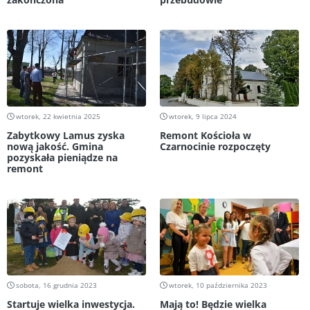
wtorek, 22 kwietnia 2025
wtorek, 9 lipca 2024
Zabytkowy Lamus zyska
Remont Kościoła w
nową jakość. Gmina
Czarnocinie rozpoczęty
pozyskała pieniądze na
remont
sobota, 16 grudnia 2023
wtorek, 10 października 2023
Startuje wielka inwestycja.
Mają to! Będzie wielka