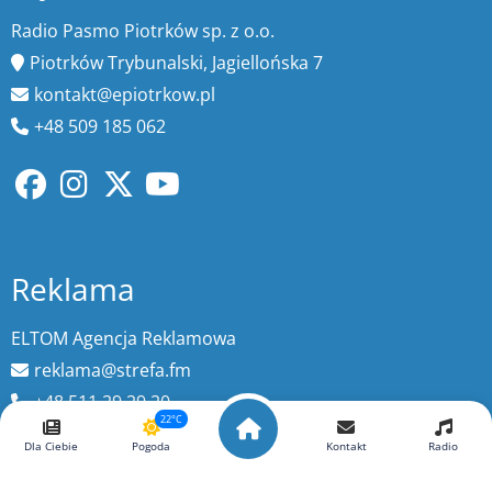
Radio Pasmo Piotrków sp. z o.o.
Piotrków Trybunalski, Jagiellońska 7
kontakt@epiotrkow.pl
+48 509 185 062
Reklama
ELTOM Agencja Reklamowa
reklama@strefa.fm
+48 511 29 29 20
22°C
Dla Ciebie
Pogoda
Kontakt
Radio