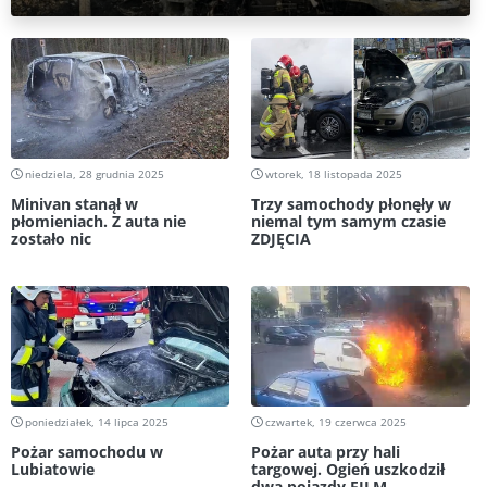
niedziela, 28 grudnia 2025
wtorek, 18 listopada 2025
Minivan stanął w
Trzy samochody płonęły w
płomieniach. Z auta nie
niemal tym samym czasie
zostało nic
ZDJĘCIA
poniedziałek, 14 lipca 2025
czwartek, 19 czerwca 2025
Pożar samochodu w
Pożar auta przy hali
Lubiatowie
targowej. Ogień uszkodził
dwa pojazdy FILM