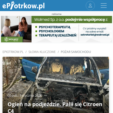
reklama
EPIOTRKOW.PL
SŁOWA KLUCZOWE
POŻAR SAMOCHODU
sob., 3 stycznia 2026
Ogień na podjeździe. Palił się Citroen
C4