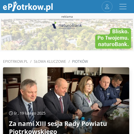
reklama
EPIOTRKOW.PL
SŁOWA KLUCZOWE
PIOTKÓW
śr., 19 lutego 2025
Za nami XIII sesja Rady Powiatu
Piotrkowskiego