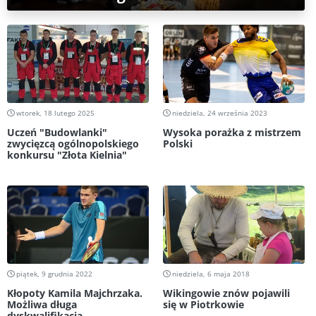
wtorek, 18 lutego 2025
niedziela, 24 września 2023
Uczeń "Budowlanki"
Wysoka porażka z mistrzem
zwycięzcą ogólnopolskiego
Polski
konkursu "Złota Kielnia"
piątek, 9 grudnia 2022
niedziela, 6 maja 2018
Kłopoty Kamila Majchrzaka.
Wikingowie znów pojawili
Możliwa długa
się w Piotrkowie
dyskwalifikacja