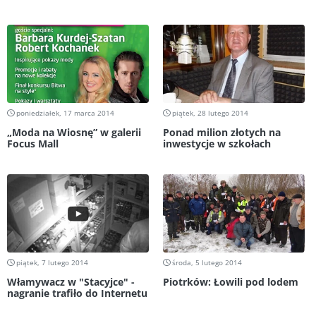
poniedziałek, 17 marca 2014
piątek, 28 lutego 2014
„Moda na Wiosnę” w galerii
Ponad milion złotych na
Focus Mall
inwestycje w szkołach
piątek, 7 lutego 2014
środa, 5 lutego 2014
Włamywacz w "Stacyjce" -
Piotrków: Łowili pod lodem
nagranie trafiło do Internetu