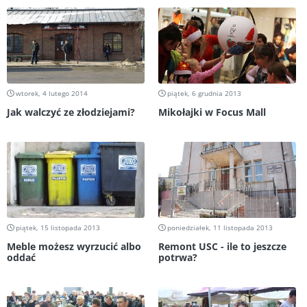
wtorek, 4 lutego 2014
piątek, 6 grudnia 2013
Jak walczyć ze złodziejami?
Mikołajki w Focus Mall
piątek, 15 listopada 2013
poniedziałek, 11 listopada 2013
Meble możesz wyrzucić albo
Remont USC - ile to jeszcze
oddać
potrwa?