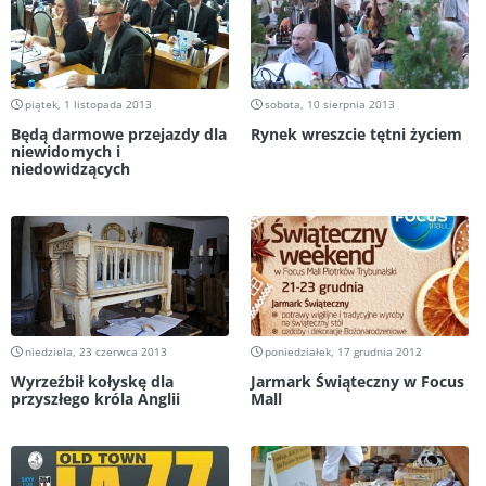
piątek, 1 listopada 2013
sobota, 10 sierpnia 2013
Będą darmowe przejazdy dla
Rynek wreszcie tętni życiem
niewidomych i
niedowidzących
niedziela, 23 czerwca 2013
poniedziałek, 17 grudnia 2012
Wyrzeźbił kołyskę dla
Jarmark Świąteczny w Focus
przyszłego króla Anglii
Mall