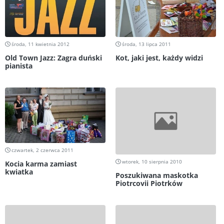
środa, 11 kwietnia 2012
środa, 13 lipca 2011
Old Town Jazz: Zagra duński
Kot, jaki jest, każdy widzi
pianista
czwartek, 2 czerwca 2011
wtorek, 10 sierpnia 2010
Kocia karma zamiast
kwiatka
Poszukiwana maskotka
Piotrcovii Piotrków