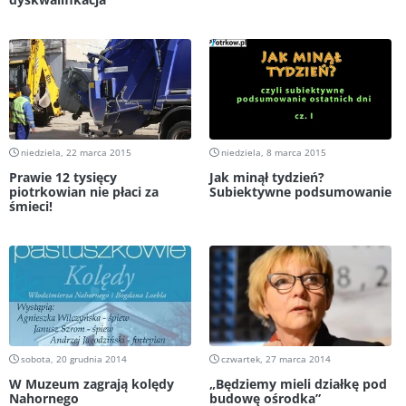
niedziela, 22 marca 2015
niedziela, 8 marca 2015
Prawie 12 tysięcy
Jak minął tydzień?
piotrkowian nie płaci za
Subiektywne podsumowanie
śmieci!
sobota, 20 grudnia 2014
czwartek, 27 marca 2014
W Muzeum zagrają kolędy
„Będziemy mieli działkę pod
Nahornego
budowę ośrodka”