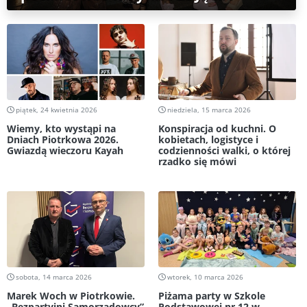
piątek, 24 kwietnia 2026
niedziela, 15 marca 2026
Wiemy, kto wystąpi na
Konspiracja od kuchni. O
Dniach Piotrkowa 2026.
kobietach, logistyce i
Gwiazdą wieczoru Kayah
codzienności walki, o której
rzadko się mówi
sobota, 14 marca 2026
wtorek, 10 marca 2026
Marek Woch w Piotrkowie.
Piżama party w Szkole
„Bezpartyjni Samorządowcy”
Podstawowej nr 12 w