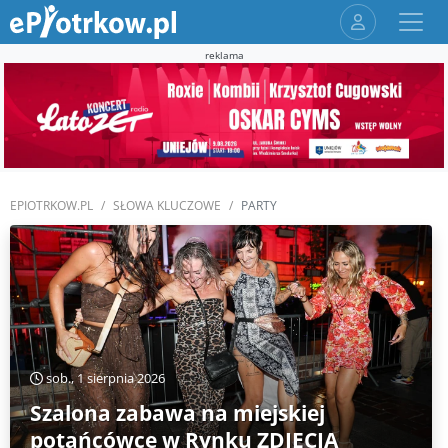
reklama
EPIOTRKOW.PL
SŁOWA KLUCZOWE
PARTY
sob., 1 sierpnia 2026
Szalona zabawa na miejskiej
potańcówce w Rynku ZDJĘCIA