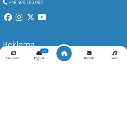
+48 509 185 062
Reklama
17°C
ELTOM Agencja Reklamowa
Dla Ciebie
Pogoda
Kontakt
Radio
reklama@strefa.fm
+48 511 29 29 20
Wyszukaj więcej
szukaj