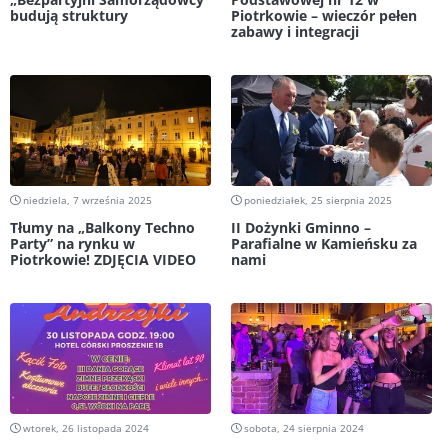
budują struktury
Piotrkowie – wieczór pełen
zabawy i integracji
niedziela, 7 września 2025
poniedziałek, 25 sierpnia 2025
Tłumy na „Balkony Techno
II Dożynki Gminno –
Party” na rynku w
Parafialne w Kamieńsku za
Piotrkowie! ZDJĘCIA VIDEO
nami
wtorek, 26 listopada 2024
sobota, 24 sierpnia 2024