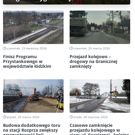
czwartek, 23 kwietnia 2026
czwartek, 26 marca 2026
Finisz Programu
Przejazd kolejowo –
Przystankowego w
drogowy na Granicznej
województwie łódzkim
zamknięty
piątek, 20 marca 2026
środa, 28 stycznia 2026
Budowa dodatkowego toru
Czasowe zamknięcie
na stacji Rozprza zwiększy
przejazdu kolejowego w
przepustowość linii
ciągu ul. Granicznej - kolejne