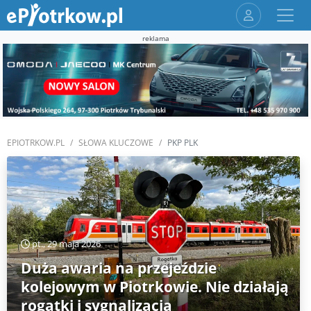
reklama
EPIOTRKOW.PL
SŁOWA KLUCZOWE
PKP PLK
pt., 29 maja 2026
Duża awaria na przejeździe
kolejowym w Piotrkowie. Nie działają
rogatki i sygnalizacja