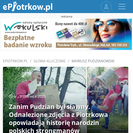
reklama
EPIOTRKOW.PL
SŁOWA KLUCZOWE
MARIUSZ PUDZIANOWSKI
śr., 3 czerwca 2026
Zanim Pudzian był sławny.
Odnalezione zdjęcia z Piotrkowa
opowiadają historię narodzin
polskich strongmanów