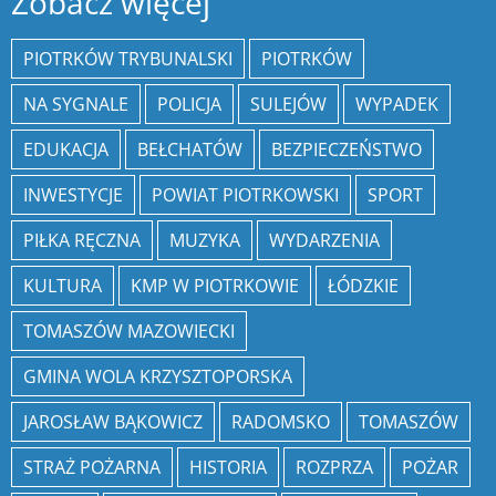
Zobacz więcej
PIOTRKÓW TRYBUNALSKI
PIOTRKÓW
NA SYGNALE
POLICJA
SULEJÓW
WYPADEK
EDUKACJA
BEŁCHATÓW
BEZPIECZEŃSTWO
INWESTYCJE
POWIAT PIOTRKOWSKI
SPORT
PIŁKA RĘCZNA
MUZYKA
WYDARZENIA
KULTURA
KMP W PIOTRKOWIE
ŁÓDZKIE
TOMASZÓW MAZOWIECKI
GMINA WOLA KRZYSZTOPORSKA
JAROSŁAW BĄKOWICZ
RADOMSKO
TOMASZÓW
STRAŻ POŻARNA
HISTORIA
ROZPRZA
POŻAR