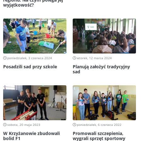
wyjątkowość?
poniedziałek, 3 czerwca 2024
wtorek, 12 marca 2024
Posadzili sad przy szkole
Planują założyć tradycyjny
sad
sobota, 20 maja 2023
poniedziałek, 6 czerwca 2022
W Krzyżanowie zbudowali
Promowali szczepienia,
bolid F1
wygrali sprzęt sportowy