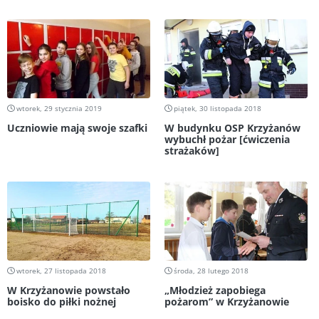
wtorek, 29 stycznia 2019
piątek, 30 listopada 2018
Uczniowie mają swoje szafki
W budynku OSP Krzyżanów
wybuchł pożar [ćwiczenia
strażaków]
wtorek, 27 listopada 2018
środa, 28 lutego 2018
W Krzyżanowie powstało
„Młodzież zapobiega
boisko do piłki nożnej
pożarom” w Krzyżanowie