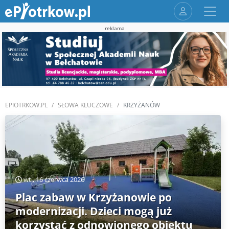
reklama
EPIOTRKOW.PL
SŁOWA KLUCZOWE
KRZYŻANÓW
wt., 16 czerwca 2026
Plac zabaw w Krzyżanowie po
modernizacji. Dzieci mogą już
korzystać z odnowionego obiektu