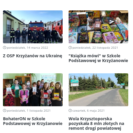
poniedziałek, 14 marca 2022
poniedziałek, 22 listopada 2021
Z OSP Krzyżanów na Ukrainę
"Książka mówi" w Szkole
Podstawowej w Krzyżanowie
poniedziałek, 1 listopada 2021
czwartek, 6 maja 2021
BohaterON w Szkole
Wola Krzysztoporska
Podstawowej w Krzyżanowie
pozyskała 8 mln złotych na
remont drogi powiatowej