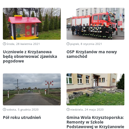
środa, 28 kwietnia 2021
piątek, 8 stycznia 2021
Uczniowie z Krzyżanowa
OSP Krzyżanów ma nowy
będą obserwować zjawiska
samochód
pogodowe
sobota, 5 grudnia 2020
niedziela, 24 maja 2020
Pół roku utrudnień
Gmina Wola Krzysztoporska:
Remonty w Szkole
Podstawowej w Krzyżanowie