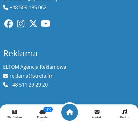
+48 509 185 062
Reklama
ELTOM Agencja Reklamowa
reklama@strefa.fm
+48 511 29 29 20
Wyszukaj więcej
15°C
Dla Ciebie
Pogoda
Kontakt
Radio
szukaj