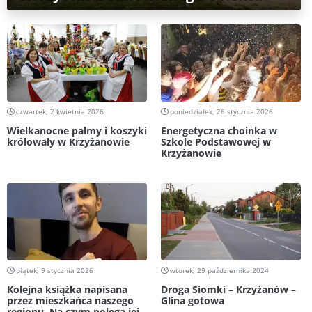
czwartek, 2 kwietnia 2026
poniedziałek, 26 stycznia 2026
Wielkanocne palmy i koszyki
Energetyczna choinka w
królowały w Krzyżanowie
Szkole Podstawowej w
Krzyżanowie
piątek, 9 stycznia 2026
wtorek, 29 października 2024
Kolejna książka napisana
Droga Siomki – Krzyżanów –
przez mieszkańca naszego
Glina gotowa
regionu. Na czym polega jej