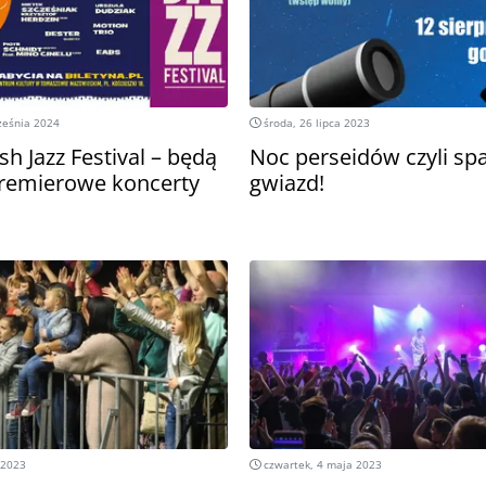
ześnia 2024
środa, 26 lipca 2023
ish Jazz Festival – będą
Noc perseidów czyli sp
premierowe koncerty
gwiazd!
 2023
czwartek, 4 maja 2023