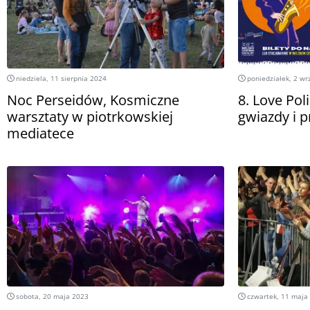
niedziela, 11 sierpnia 2024
poniedziałek, 2 wr
Noc Perseidów, Kosmiczne
8. Love Pol
warsztaty w piotrkowskiej
gwiazdy i 
mediatece
sobota, 20 maja 2023
czwartek, 11 maja