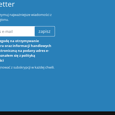
tter
trzymuj najważniejsze wiadomości z
gionu.
zapisz
zgodę na otrzymywanie
ra oraz informacji handlowych
ktroniczną na podany adres e-
oznałem się z
polityką
ści
ować z subskrypcji w każdej chwili.