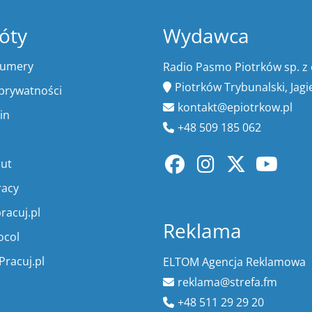
óty
Wydawca
numery
Radio Pasmo Piotrków sp. z 
Piotrków Trybunalski, Jagi
 prywatności
kontakt@epiotrkow.pl
in
+48 509 185 062
lut
racy
racuj.pl
Reklama
ocol
Pracuj.pl
ELTOM Agencja Reklamowa
reklama@strefa.fm
+48 511 29 29 20