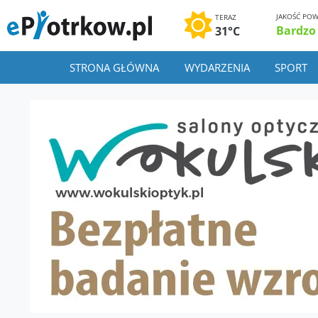
JAKOŚĆ POW
TERAZ
Bardzo
31°C
STRONA GŁÓWNA
WYDARZENIA
SPORT