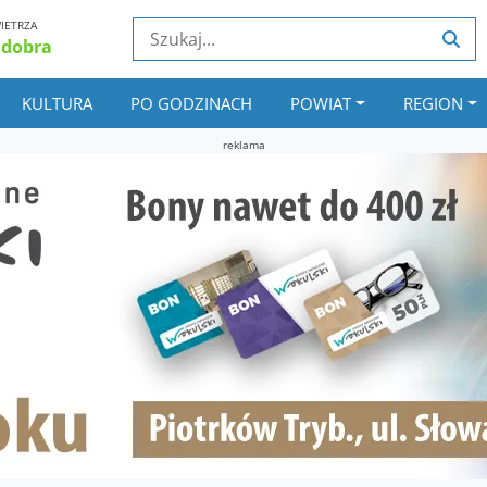
IETRZA
 dobra
KULTURA
PO GODZINACH
POWIAT
REGION
reklama