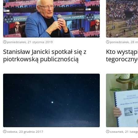
poniedziałek, 21 stycznia 2019
poniedziałek, 28 
Stanisław Janicki spotkał się z
Kto wystąp
piotrkowską publicznością
tegoroczn
sobota, 23 grudnia 2017
czwartek, 21 luteg