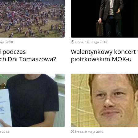
maja 2018
środa, 14 lutego 2018
i podczas
Walentynkowy koncert
ych Dni Tomaszowa?
piotrkowskim MOK-u
o 2013
środa, 9 maja 2012