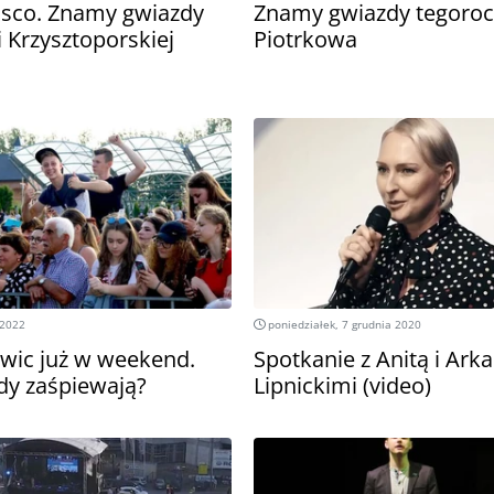
isco. Znamy gwiazdy
Znamy gwiazdy tegoroc
 Krzysztoporskiej
Piotrkowa
 2022
poniedziałek, 7 grudnia 2020
wic już w weekend.
Spotkanie z Anitą i Ar
zdy zaśpiewają?
Lipnickimi (video)