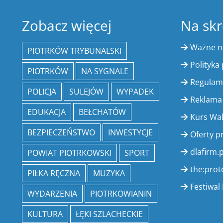
Zobacz więcej
Na skr
Ważne 
PIOTRKÓW TRYBUNALSKI
Polityka
PIOTRKÓW
NA SYGNALE
Regulam
POLICJA
SULEJÓW
WYPADEK
Reklama
EDUKACJA
BEŁCHATÓW
Kurs Wa
BEZPIECZEŃSTWO
INWESTYCJE
Oferty p
dlafirm.p
POWIAT PIOTRKOWSKI
SPORT
the:prot
PIŁKA RĘCZNA
MUZYKA
Festiwal 
WYDARZENIA
PIOTRKOWIANIN
KULTURA
ŁĘKI SZLACHECKIE