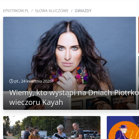
EPIOTRKOW.PL
SŁOWA KLUCZOWE
GWIAZDY
pt., 24 kwietnia 2026
Wiemy, kto wystąpi na Dniach Piotrk
wieczoru Kayah