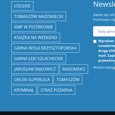
Newsle
ŁÓDZKIE
Zapisz się i o
TOMASZÓW MAZOWIECKI
Piotrkowa i re
KMP W PIOTRKOWIE
KSIĄŻKA NA WEEKEND
Wyrażam 
newslette
GMINA WOLA KRZYSZTOPORSKA
drogą ele
mail. Zap
GMINA ŁĘKI SZLACHECKIE
prywatno
Możesz zrezygn
JAROSŁAW BĄKOWICZ
RADOMSKO
ORLEN SUPERLIGA
TOMASZÓW
KRYMINAŁ
STRAŻ POŻARNA