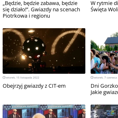
„Będzie, będzie zabawa, będzie
W rytmie d
się działo!”. Gwiazdy na scenach
Święta Woli
Piotrkowa i regionu
wtorek, 15 listopada 2022
wtorek, 7 czerwca
Obejrzyj gwiazdy z CIT-em
Dni Gorzko
Jakie gwia