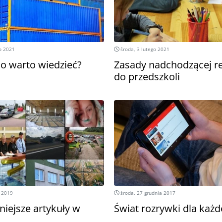
o 2021
środa, 3 lutego 2021
 co warto wiedzieć?
Zasady nadchodzącej re
do przedszkoli
 2019
środa, 27 grudnia 2017
niejsze artykuły w
Świat rozrywki dla każ