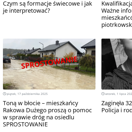
Czym są formacje świecowe i jak
Kwalifikac
je interpretować?
Ważne info
mieszkańc
piotrkowsk
piątek, 17 października 2025
wtorek, 1 lipca 20
Toną w błocie – mieszkańcy
Zaginęła 32
Rakowa Dużego proszą o pomoc
Policja i r
w sprawie dróg na osiedlu
SPROSTOWANIE