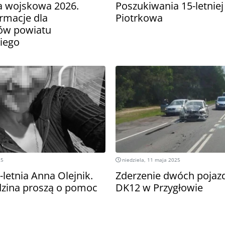
ja wojskowa 2026.
Poszukiwania 15-letniej
rmacje dla
Piotrkowa
ów powiatu
iego
25
niedziela, 11 maja 2025
-letnia Anna Olejnik.
Zderzenie dwóch pojaz
odzina proszą o pomoc
DK12 w Przygłowie