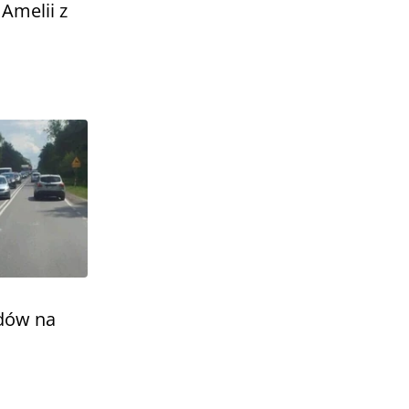
 Amelii z
dów na