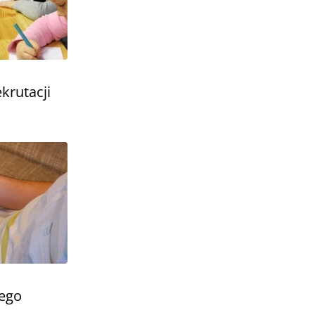
krutacji
dego