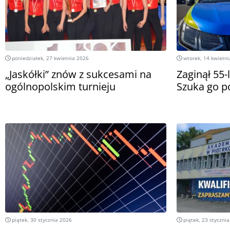
poniedziałek, 27 kwietnia 2026
wtorek, 14 kwietni
„Jaskółki” znów z sukcesami na
Zaginął 55-
ogólnopolskim turnieju
Szuka go po
piątek, 30 stycznia 2026
piątek, 23 styczni