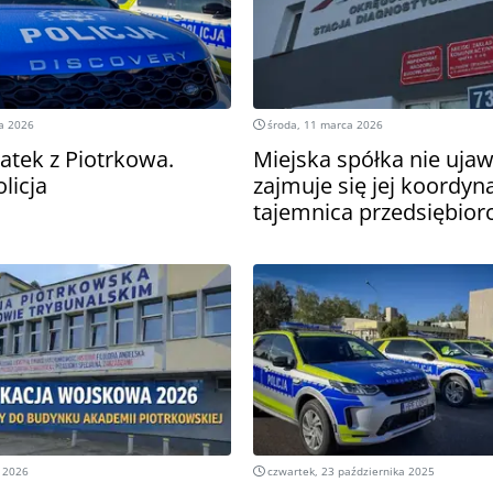
a 2026
środa, 11 marca 2026
latek z Piotrkowa.
Miejska spółka nie uja
licja
zajmuje się jej koordyna
tajemnica przedsiębior
a 2026
czwartek, 23 października 2025