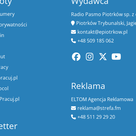
óty
Wydawca
numery
Radio Pasmo Piotrków sp. z 
Piotrków Trybunalski, Jagi
 prywatności
kontakt@epiotrkow.pl
in
+48 509 185 062
lut
racy
racuj.pl
Reklama
ocol
Pracuj.pl
ELTOM Agencja Reklamowa
reklama@strefa.fm
+48 511 29 29 20
tter