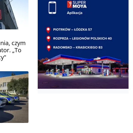
wnia, czym
tor. „To
cy"