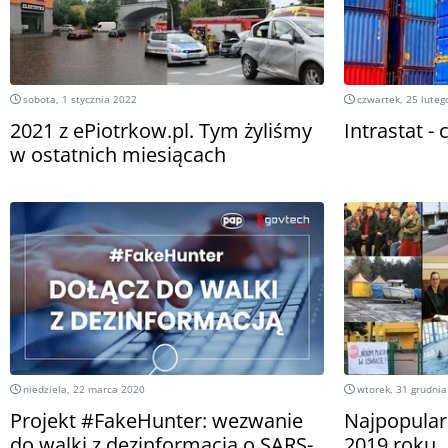
sobota, 1 stycznia 2022
czwartek, 25 luteg
2021 z ePiotrkow.pl. Tym żyliśmy
Intrastat -
w ostatnich miesiącach
niedziela, 22 marca 2020
wtorek, 31 grudnia
Projekt #FakeHunter: wezwanie
Najpopular
do walki z dezinformacją o SARS-
2019 roku