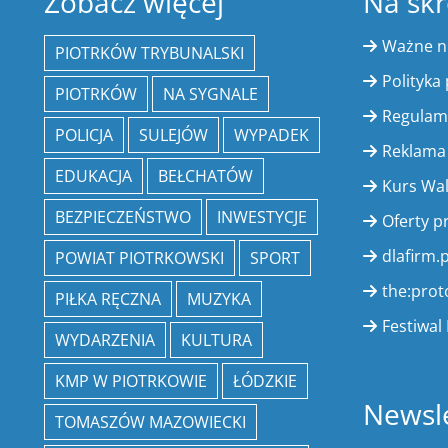
Zobacz więcej
Na skr
Ważne 
PIOTRKÓW TRYBUNALSKI
Polityka
PIOTRKÓW
NA SYGNALE
Regulam
POLICJA
SULEJÓW
WYPADEK
Reklama
EDUKACJA
BEŁCHATÓW
Kurs Wa
BEZPIECZEŃSTWO
INWESTYCJE
Oferty p
dlafirm.p
POWIAT PIOTRKOWSKI
SPORT
the:prot
PIŁKA RĘCZNA
MUZYKA
Festiwal 
WYDARZENIA
KULTURA
KMP W PIOTRKOWIE
ŁÓDZKIE
Newsle
TOMASZÓW MAZOWIECKI