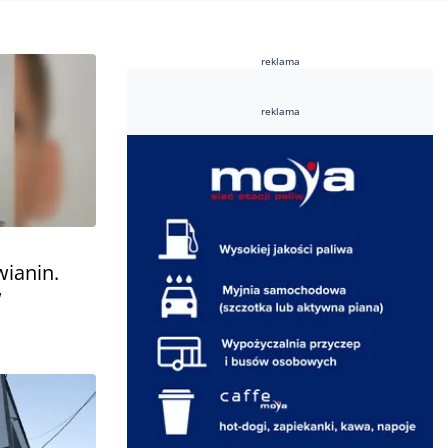
reklama
reklama
wianin.
w