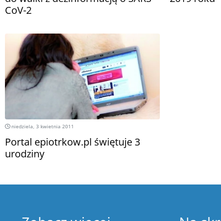
CoV-2
niedziela, 3 kwietnia 2011
Portal epiotrkow.pl świętuje 3
urodziny