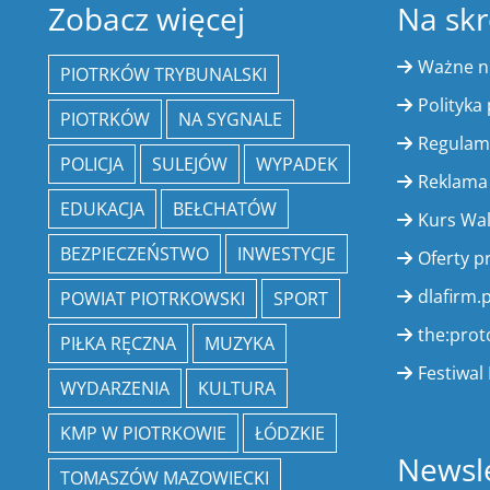
Zobacz więcej
Na skr
Ważne 
PIOTRKÓW TRYBUNALSKI
Polityka
PIOTRKÓW
NA SYGNALE
Regulam
POLICJA
SULEJÓW
WYPADEK
Reklama
EDUKACJA
BEŁCHATÓW
Kurs Wa
BEZPIECZEŃSTWO
INWESTYCJE
Oferty p
dlafirm.p
POWIAT PIOTRKOWSKI
SPORT
the:prot
PIŁKA RĘCZNA
MUZYKA
Festiwal 
WYDARZENIA
KULTURA
KMP W PIOTRKOWIE
ŁÓDZKIE
Newsle
TOMASZÓW MAZOWIECKI