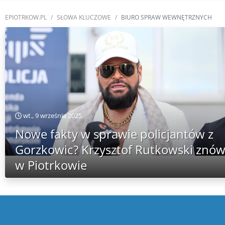
EPIOTRKOW.PL
SŁOWA KLUCZOWE
BIURO SPRAW WEWNĘTRZNYCH
wt., 9 września 2025
Nowe fakty w sprawie policjantów z
Gorzkowic? Krzysztof Rutkowski znó
w Piotrkowie