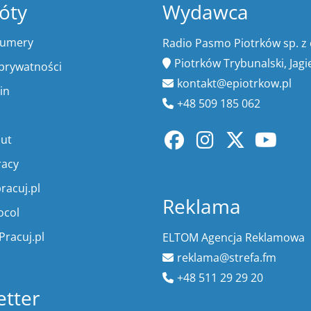
óty
Wydawca
numery
Radio Pasmo Piotrków sp. z 
Piotrków Trybunalski, Jagi
 prywatności
kontakt@epiotrkow.pl
in
+48 509 185 062
lut
racy
racuj.pl
Reklama
ocol
Pracuj.pl
ELTOM Agencja Reklamowa
reklama@strefa.fm
+48 511 29 29 20
tter