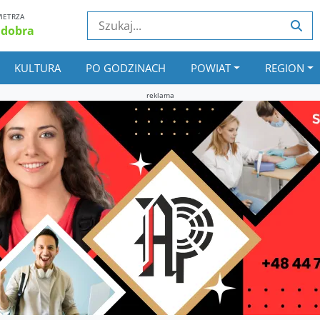
IETRZA
 dobra
KULTURA
PO GODZINACH
POWIAT
REGION
reklama