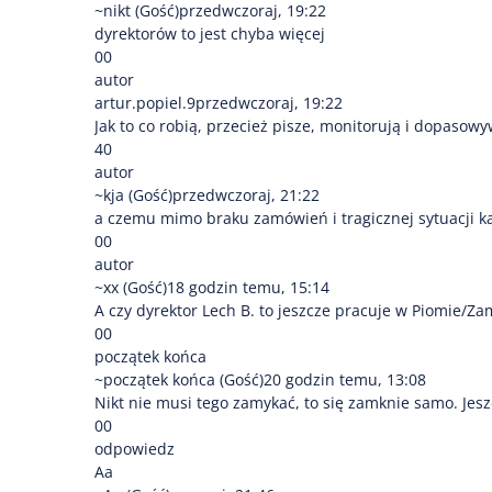
~nikt (Gość)przedwczoraj, 19:22
dyrektorów to jest chyba więcej
00
autor
artur.popiel.9przedwczoraj, 19:22
Jak to co robią, przecież pisze, monitorują i dopasowy
40
autor
~kja (Gość)przedwczoraj, 21:22
a czemu mimo braku zamówień i tragicznej sytuacji ka
00
autor
~xx (Gość)18 godzin temu, 15:14
A czy dyrektor Lech B. to jeszcze pracuje w Piomie/Za
00
początek końca
~początek końca (Gość)20 godzin temu, 13:08
Nikt nie musi tego zamykać, to się zamknie samo. Jesz
00
odpowiedz
Aa