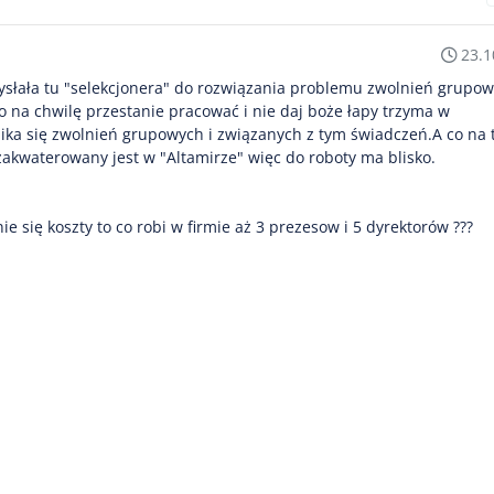
23.1
zysłała tu "selekcjonera" do rozwiązania problemu zwolnień grupow
o na chwilę przestanie pracować i nie daj boże łapy trzyma w
nika się zwolnień grupowych i związanych z tym świadczeń.A co na t
zakwaterowany jest w "Altamirze" więc do roboty ma blisko.
 się koszty to co robi w firmie aż 3 prezesow i 5 dyrektorów ???
,