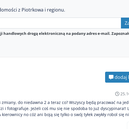
domości z Piotrkowa i regionu.
Za
i handlowych drogą elektroniczną na podany adres e-mail. Zapoznał
dodaj 
25.1
y 3 zmiany, do niedawna 2 a teraz co? Wszyscy będą pracować na je
dzi i fotografuje. Jeżeli coś mu się nie spodoba to już dyscypinara!! 
kierownicy no cóż ani boją się tylko o swój tyłek zwykły robol się nie