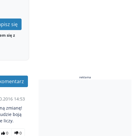
pisz się
em się z
reklama
komentarz
0.2016 14:53
dną zmianę!
Ludzie boją
 liczy.
0
0