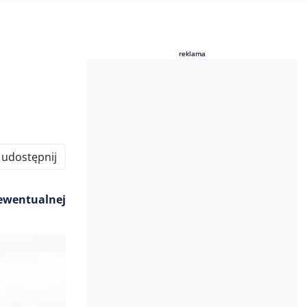
reklama
reklama
udostępnij
ewentualnej