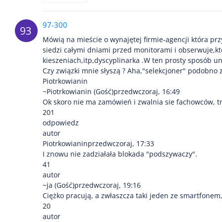
97-300
Mówią na mieście o wynajętej firmie-agencji która pr
siedzi całymi dniami przed monitorami i obserwuje,kt
kieszeniach,itp,dyscyplinarka .W ten prosty sposób u
Czy związki mnie słyszą ? Aha,"selekcjoner" podobno 
Piotrkowianin
~Piotrkowianin (Gość)przedwczoraj, 16:49
Ok skoro nie ma zamówień i zwalnia sie fachowców, tnie
201
odpowiedz
autor
Piotrkowianinprzedwczoraj, 17:33
I znowu nie zadziałała blokada "podszywaczy".
41
autor
~ja (Gość)przedwczoraj, 19:16
Ciężko pracują, a zwłaszcza taki jeden ze smartfonem
20
autor