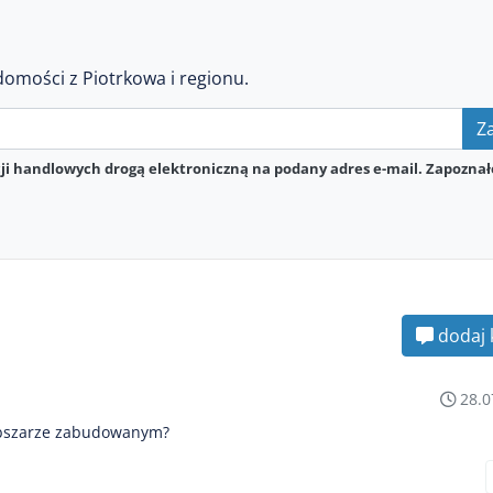
domości z Piotrkowa i regionu.
Za
i handlowych drogą elektroniczną na podany adres e-mail. Zapoznał
dodaj 
28.0
obszarze zabudowanym?