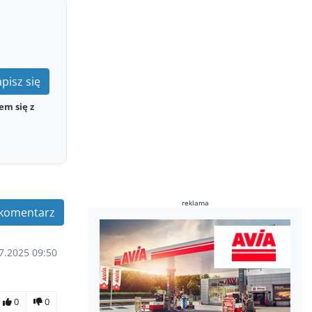
pisz się
em się z
reklama
komentarz
7.2025 09:50
0
0