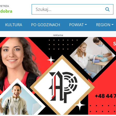
IETRZA
 dobra
KULTURA
PO GODZINACH
POWIAT
REGION
reklama