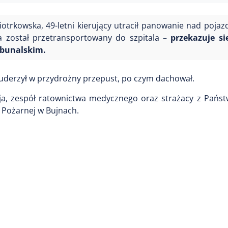
Piotrkowska, 49-letni kierujący utracił panowanie nad poja
 został przetransportowany do szpitala
– przekazuje sie
ybunalskim.
uderzył w przydrożny przepust, po czym dachował.
cja, zespół ratownictwa medycznego oraz strażacy z Państ
y Pożarnej w Bujnach.