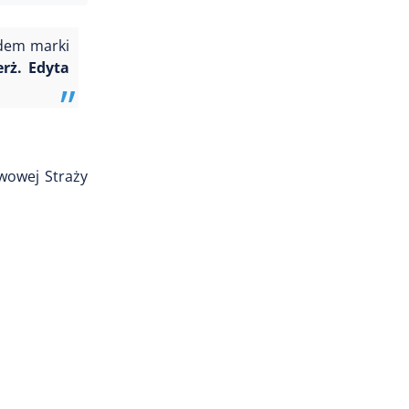
zdem marki
rż. Edyta
wowej Straży