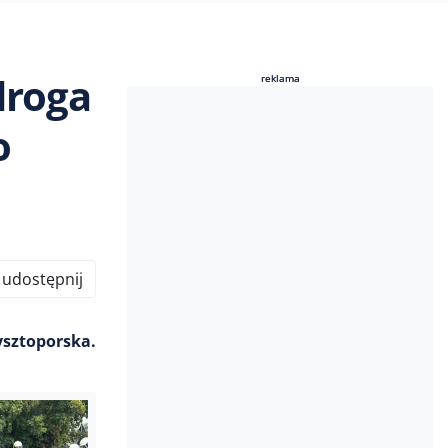
droga
reklama
reklama
o
udostępnij
sztoporska.