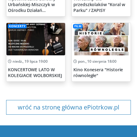
Urbańskiej-Miszczyk w
przedszkolaków "Koral w
Ośrodku Działań
Parku" / ZAPISY
Artystycznych
KONCERTY
FILM
niedz., 19 lipca 19:00
pon., 10 sierpnia 18:00
KONCERTOWE LATO W
Kino Konesera "Historie
KOLEGIACIE WOLBORSKIEJ
równoległe"
wróć na stronę główna ePiotrkow.pl