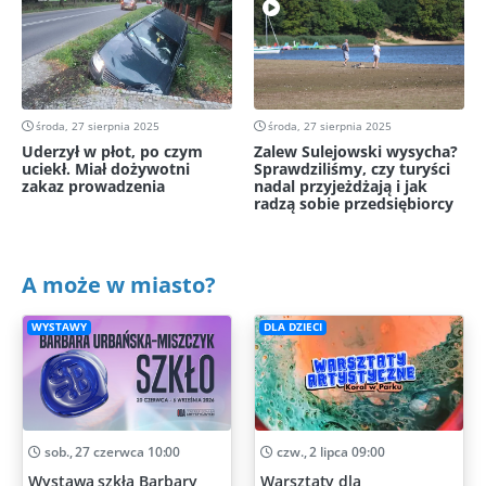
środa, 27 sierpnia 2025
środa, 27 sierpnia 2025
Uderzył w płot, po czym
Zalew Sulejowski wysycha?
uciekł. Miał dożywotni
Sprawdziliśmy, czy turyści
zakaz prowadzenia
nadal przyjeżdżają i jak
radzą sobie przedsiębiorcy
A może w miasto?
WYSTAWY
DLA DZIECI
sob., 27 czerwca 10:00
czw., 2 lipca 09:00
Wystawa szkła Barbary
Warsztaty dla