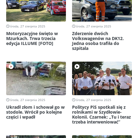
środa, 27 sierpnia 2025
środa, 27 sierpnia 2025
Motoryzacyjne święto w
Zderzenie dwóch
Mzurkach. Trwa trzecia
Volkswagenów na DK12.
edycja ILLUME [FOTO]
Jedna osoba trafiła do
szpitala
środa, 27 sierpnia 2025
środa, 27 sierpnia 2025
Ukradł złom i schował go w
Politycy PiS spotkali się z
stodole. Wrócił po kolejne
rolnikami w Szydłowie-
części i wpadł
Kolonii. Czarnek: „Tu i teraz
trzeba interweniować”