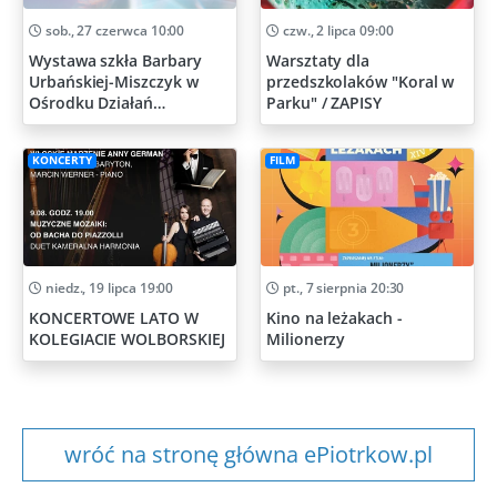
sob., 27 czerwca 10:00
czw., 2 lipca 09:00
Wystawa szkła Barbary
Warsztaty dla
Urbańskiej-Miszczyk w
przedszkolaków "Koral w
Ośrodku Działań
Parku" / ZAPISY
Artystycznych
KONCERTY
FILM
niedz., 19 lipca 19:00
pt., 7 sierpnia 20:30
KONCERTOWE LATO W
Kino na leżakach -
KOLEGIACIE WOLBORSKIEJ
Milionerzy
wróć na stronę główna ePiotrkow.pl