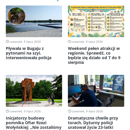
czwartek, 9 lipca 2026
czwartek, 9 lipca 2026
Pływała w Bugaju z
Weekend pełen atrakcji w
pytonami na szyi.
regionie. Sprawdź, co
Interweniowała policja
będzie się działo od 7 do 9
sierpnia
czwartek, 9 lipca 2026
czwartek, 9 lipca 2026
Inicjatorzy budowy
Dramatyczne chwile przy
pomnika Ofiar Rzezi
torach. Dyżurny policji
Wołyńskiej: „Nie zostaliśmy
uratował życie 23-latki