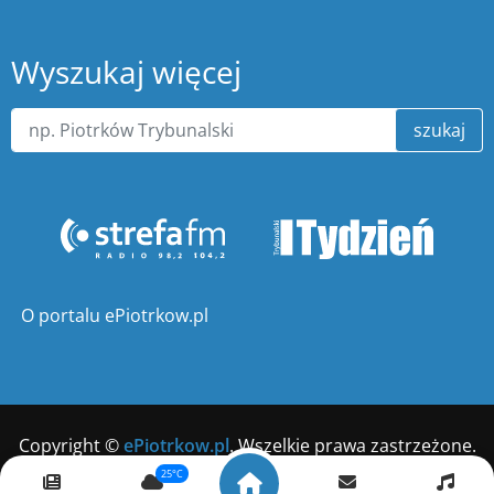
Wyszukaj więcej
szukaj
O portalu ePiotrkow.pl
Copyright ©
ePiotrkow.pl
. Wszelkie prawa zastrzeżone.
25°C
Wykonanie
xnc.pl