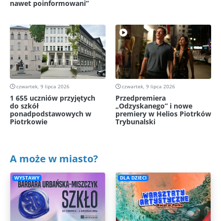
nawet poinformowani”
czwartek, 9 lipca 2026
czwartek, 9 lipca 2026
1 655 uczniów przyjętych
Przedpremiera
do szkół
„Odzyskanego” i nowe
ponadpodstawowych w
premiery w Helios Piotrków
Piotrkowie
Trybunalski
A może w miasto?
WYSTAWY
DLA DZIECI