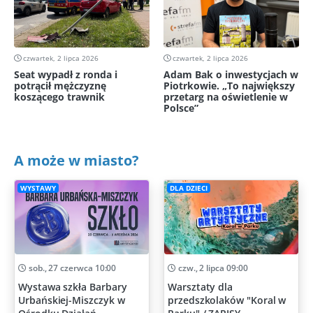
czwartek, 2 lipca 2026
czwartek, 2 lipca 2026
Seat wypadł z ronda i
Adam Bak o inwestycjach w
potrącił mężczyznę
Piotrkowie. „To największy
koszącego trawnik
przetarg na oświetlenie w
Polsce”
A może w miasto?
WYSTAWY
DLA DZIECI
sob., 27 czerwca 10:00
czw., 2 lipca 09:00
Wystawa szkła Barbary
Warsztaty dla
Urbańskiej-Miszczyk w
przedszkolaków "Koral w