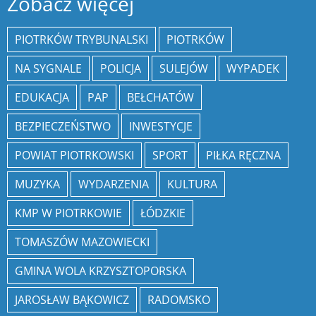
Zobacz więcej
PIOTRKÓW TRYBUNALSKI
PIOTRKÓW
NA SYGNALE
POLICJA
SULEJÓW
WYPADEK
EDUKACJA
PAP
BEŁCHATÓW
BEZPIECZEŃSTWO
INWESTYCJE
POWIAT PIOTRKOWSKI
SPORT
PIŁKA RĘCZNA
MUZYKA
WYDARZENIA
KULTURA
KMP W PIOTRKOWIE
ŁÓDZKIE
TOMASZÓW MAZOWIECKI
GMINA WOLA KRZYSZTOPORSKA
JAROSŁAW BĄKOWICZ
RADOMSKO