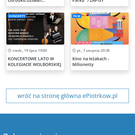
Ośrodku Działań
Parku" / ZAPISY
Artystycznych
KONCERTY
FILM
niedz., 19 lipca 19:00
pt., 7 sierpnia 20:30
KONCERTOWE LATO W
Kino na leżakach -
KOLEGIACIE WOLBORSKIEJ
Milionerzy
wróć na stronę główna ePiotrkow.pl