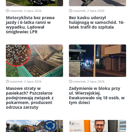
czwartek, 2 lipca 2026
czwartek, 2 lipca 2026
Motocyklista bez prawa
Bez kasku uderzył
jazdy i 6-latka ranni w
hulajnogą w samochód. 16-
wypadku. Lądował
latek trafił do szpitala
śmigłowiec LPR
czwartek, 2 lipca 2026
czwartek, 2 lipca 2026
Masowe straty w
Zadymienie w bloku przy
pasiekach? Pszczelarze
ul. Wierzejskiej.
podejrzewają związek z
Ewakuowało się 18 osób, w
pokarmem, producent
tym dzieci
odrzuca zarzuty