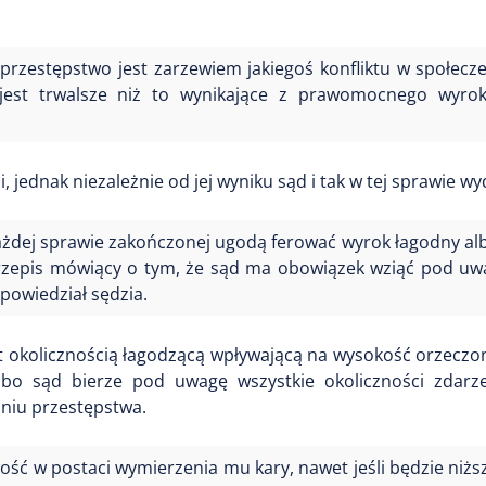
uły przestępstwo jest zarzewiem jakiegoś konfliktu w społecz
 jest trwalsze niż to wynikające z prawomocnego wyro
jednak niezależnie od jej wyniku sąd i tak w tej sprawie wy
każdej sprawie zakończonej ugodą ferować wyrok łagodny al
t przepis mówiący o tym, że sąd ma obowiązek wziąć pod uw
owiedział sędzia.
t okolicznością łagodzącą wpływającą na wysokość orzeczo
 bo sąd bierze pod uwagę wszystkie okoliczności zdarze
aniu przestępstwa.
ość w postaci wymierzenia mu kary, nawet jeśli będzie niższ