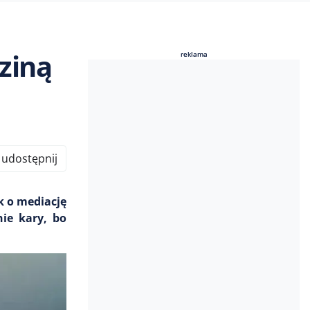
ziną
reklama
reklama
udostępnij
k o mediację
ie kary, bo