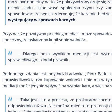
może być obojętny na to, że pokrzywdzony czuje się zas
ocenie sądu szkodliwość społeczna czynu czy za
spowodować, że sędzia zdecyduje, że kara nie będzie 
występujący w sprawach karnych.
Przyznał, że pozytywny przebieg mediacji może spowodowa
społeczny, że oskarżony kupił sobie wolność.
– Dlatego poza wynikiem mediacji jest wyro
sprawiedliwego – dodał prawnik.
Podobnego zdania jest inny łódzki adwokat, Piotr Padusz
sprawiedliwością czy kupowanie wolności i nie ma w tym
mediacji może jedynie wpłynąć na wymiar kary, a więc na 
– Taka jest istota procesu, że prokurator chce 
odpowiednio niższa. Nie można mieć o to pretensji do
jednak, żeby mediacja wpłynęła na rodzaj orzeczone