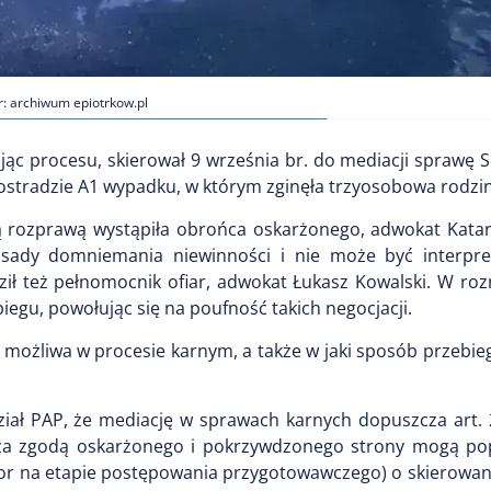
r: archiwum epiotrkow.pl
ąc procesu, skierował 9 września br. do mediacji sprawę 
stradzie A1 wypadku, w którym zginęła trzyosobowa rodzin
ą rozprawą wystąpiła obrońca oskarżonego, adwokat Kata
zasady domniemania niewinności i nie może być interpr
ził też pełnomocnik ofiar, adwokat Łukasz Kowalski. W ro
egu, powołując się na poufność takich negocjacji.
a możliwa w procesie karnym, a także w jaki sposób przebie
iał PAP, że mediację w sprawach karnych dopuszcza art.
b za zgodą oskarżonego i pokrzywdzonego strony mogą po
or na etapie postępowania przygotowawczego) o skierowan