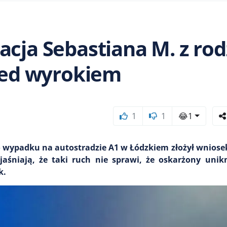
acja Sebastiana M. z rod
rzed wyrokiem
1
1
😂
1
 wypadku na autostradzie A1 w Łódzkiem złożył wniose
niają, że taki ruch nie sprawi, że oskarżony unikn
k.