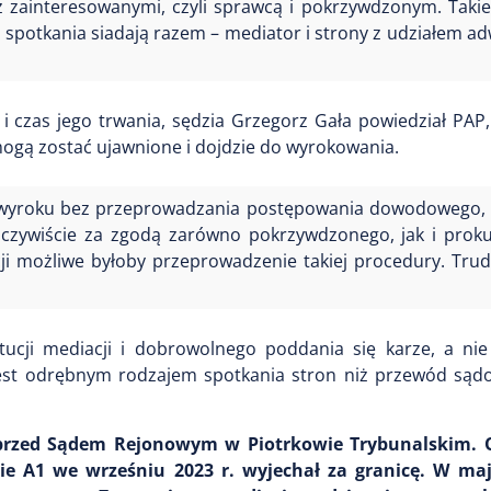
z zainteresowanymi, czyli sprawcą i pokrzywdzonym. Tak
spotkania siadają razem – mediator i strony z udziałem a
 czas jego trwania, sędzia Grzegorz Gała powiedział PAP,
ogą zostać ujawnione i dojdzie do wyrokowania.
ia wyroku bez przeprowadzania postępowania dowodowego,
oczywiście za zgodą zarówno pokrzywdzonego, jak i prok
cji możliwe byłoby przeprowadzenie takiej procedury. Tru
tucji mediacji i dobrowolnego poddania się karze, a ni
est odrębnym rodzajem spotkania stron niż przewód sądo
a przed Sądem Rejonowym w Piotrkowie Trybunalskim. 
 A1 we wrześniu 2023 r. wyjechał za granicę. W maju