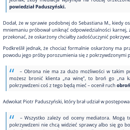
powiedział Paduszyński.
Dodał, że w sprawie podobnej do Sebastiana M., kiedy 
mniemaniu próbował uniknąć odpowiedzialności karnej, z
przekonać, że oskarżony chciałby zadośćuczynić pokrzy
Podkreślił jednak, że chociaż formalnie oskarżony ma p
powodu jego próby porozumienia się z pokrzywdzonymi p
– Obrona nie ma za dużo możliwości w takim pro
możesz bronić klienta „na winę”, to broń go „na ka
pokrzywdzeni coś z tego będą mieć – ocenił ruch
obroń
Adwokat Piotr Paduszyński, który brał udział w postępowan
– Wszystko zależy od oceny mediatora. Mogą to 
pokrzywdzeni nie chcą widzieć sprawcy albo się go b