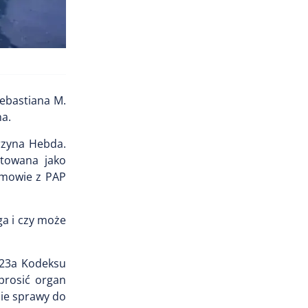
Sebastiana M.
a.
rzyna Hebda.
etowana jako
zmowie z PAP
ga i czy może
 23a Kodeksu
prosić organ
ie sprawy do