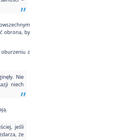
 powszechnym
ić obrona, by
ę oburzeniu z
inęły. Nie
azji niech
ają.
iej, jeśli
zdarza, że