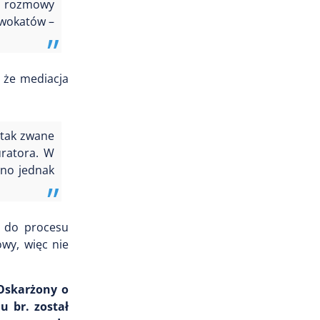
ie rozmowy
dwokatów –
 że mediacja
 tak zwane
uratora. W
dno jednak
e do procesu
wy, więc nie
Oskarżony o
 br. został