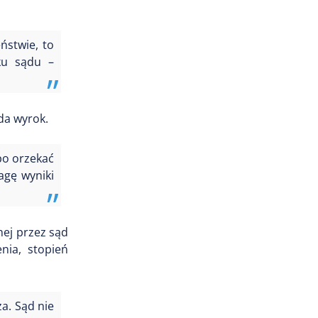
eństwie, to
ku sądu –
da wyrok.
bo orzekać
agę wyniki
nej przez sąd
nia, stopień
a. Sąd nie