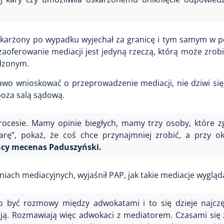
oskarżony po wypadku wyjechał za granicę i tym samym w
aoferowanie mediacji jest jedyną rzeczą, którą może zrob
wdzonym.
rawo wnioskować o przeprowadzenie mediacji, nie dziwi si
oza salą sądową.
cesie. Mamy opinie biegłych, mamy trzy osoby, które zg
rę”, pokaż, że coś chce przynajmniej zrobić, a przy ok
cy mecenas Paduszyński.
iach mediacyjnych, wyjaśnił PAP, jak takie mediacje wygląd
być rozmowy między adwokatami i to się dzieje najczęśc
oją. Rozmawiają więc adwokaci z mediatorem. Czasami się 