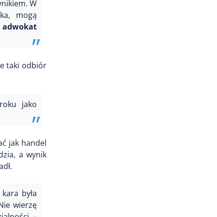
ynikiem. W
zka, mogą
i adwokat
e taki odbiór
roku jako
ać jak handel
zia, a wynik
adł.
 kara była
Nie wierzę
ialności –