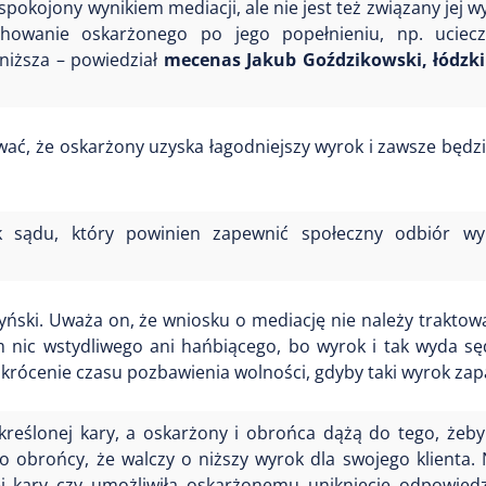
pokojony wynikiem mediacji, ale nie jest też związany jej w
chowanie oskarżonego po jego popełnieniu, np. uciec
niższa – powiedział
mecenas Jakub Goździkowski, łódzk
ć, że oskarżony uzyska łagodniejszy wyrok i zawsze będzi
k sądu, który powinien zapewnić społeczny odbiór wy
yński. Uważa on, że wniosku o mediację nie należy traktow
 nic wstydliwego ani hańbiącego, bo wyrok i tak wyda sęd
skrócenie czasu pozbawienia wolności, gdyby taki wyrok zap
określonej kary, a oskarżony i obrońca dążą do tego, żeby
 obrońcy, że walczy o niższy wyrok dla swojego klienta. 
j kary czy umożliwiła oskarżonemu uniknięcie odpowiedz