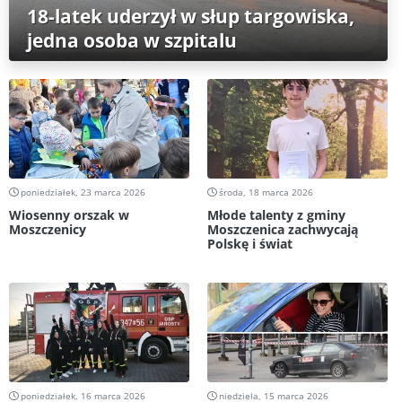
18-latek uderzył w słup targowiska,
jedna osoba w szpitalu
poniedziałek, 23 marca 2026
środa, 18 marca 2026
Wiosenny orszak w
Młode talenty z gminy
Moszczenicy
Moszczenica zachwycają
Polskę i świat
poniedziałek, 16 marca 2026
niedziela, 15 marca 2026