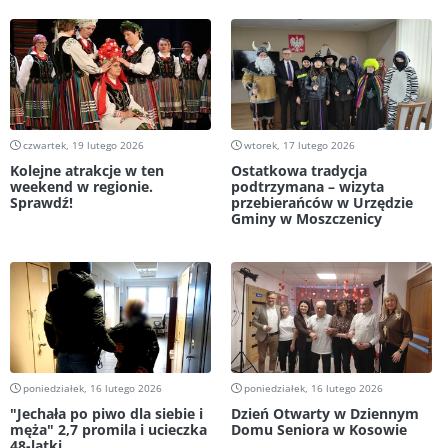
czwartek, 19 lutego 2026
wtorek, 17 lutego 2026
Kolejne atrakcje w ten
Ostatkowa tradycja
weekend w regionie.
podtrzymana – wizyta
Sprawdź!
przebierańców w Urzędzie
Gminy w Moszczenicy
poniedziałek, 16 lutego 2026
poniedziałek, 16 lutego 2026
"Jechała po piwo dla siebie i
Dzień Otwarty w Dziennym
męża" 2,7 promila i ucieczka
Domu Seniora w Kosowie
48-latki