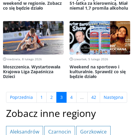
weekend w regionie. Zobacz
51-latka za kierownicą. Miał
co się będzie działo
niemal 1,7 promila alkoholu
niedziela, 8 lutego 2026
czwartek, 5 lutego 2026
Moszczenica. Wystartowała
Weekend na sportowo i
Krajowa Liga Zapaśnicza
kulturalnie. Sprawdź co się
Dzieci
będzie działo
(current)
Poprzednia
1
2
3
4
...
42
Następna
Zobacz inne regiony
Aleksandrów
Czarnocin
Gorzkowice