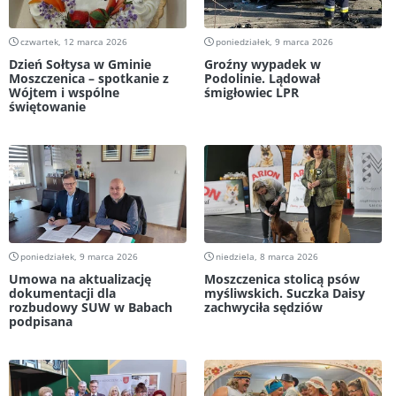
czwartek, 12 marca 2026
poniedziałek, 9 marca 2026
Dzień Sołtysa w Gminie
Groźny wypadek w
Moszczenica – spotkanie z
Podolinie. Lądował
Wójtem i wspólne
śmigłowiec LPR
świętowanie
poniedziałek, 9 marca 2026
niedziela, 8 marca 2026
Umowa na aktualizację
Moszczenica stolicą psów
dokumentacji dla
myśliwskich. Suczka Daisy
rozbudowy SUW w Babach
zachwyciła sędziów
podpisana