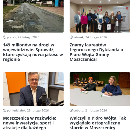
piątek, 27 lutego 2026
wtorek, 24 lutego 2026
149 milionów na drogi w
Znamy laureatów
województwie. Sprawdź,
tegorocznego Dyktanda o
które zyskają nową jakość w
Pióro Wójta Gminy
regionie
Moszczenica!
poniedziałek, 23 lutego 2026
sobota, 21 lutego 2026
Moszczenica w rozkwicie:
Walczyli o Pióro Wójta. Tak
nowe inwestycje, sport i
wyglądało ortograficzne
atrakcje dla każdego
starcie w Moszczenicy