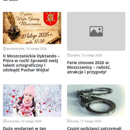
poniedziałek, 16 lutego 2026
II Moszczenickie Dyktando –
piątek, 13 lutego 2026
Pióra w ruch! Sprawdź swój
Ferie zimowe 2026 w
talent ortograficzny i
Moszczenicy – radość,
zdobądź Puchar Wójta!
atrakcje i przygody!
czwartek, 12 lutego 2026
środa, 11 lutego 2026
Dużo wydarzeń w ten
Czujni policjanci zatrzymali