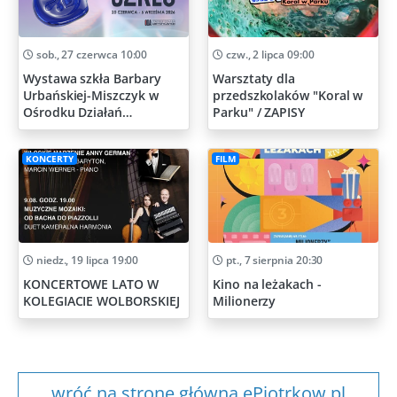
sob., 27 czerwca 10:00
czw., 2 lipca 09:00
Wystawa szkła Barbary
Warsztaty dla
Urbańskiej-Miszczyk w
przedszkolaków "Koral w
Ośrodku Działań
Parku" / ZAPISY
Artystycznych
KONCERTY
FILM
niedz., 19 lipca 19:00
pt., 7 sierpnia 20:30
KONCERTOWE LATO W
Kino na leżakach -
KOLEGIACIE WOLBORSKIEJ
Milionerzy
wróć na stronę główna ePiotrkow.pl