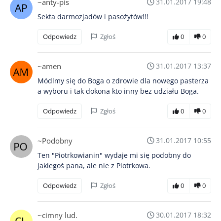
~anty-pis
31.01.2017 19:48
Sekta darmozjadów i pasożytów!!!
Odpowiedz
Zgłoś
0
0
~amen
31.01.2017 13:37
Módlmy się do Boga o zdrowie dla nowego pasterza
a wyboru i tak dokona kto inny bez udziału Boga.
Odpowiedz
Zgłoś
0
0
~Podobny
31.01.2017 10:55
Ten "Piotrkowianin" wydaje mi się podobny do
jakiegoś pana, ale nie z Piotrkowa.
Odpowiedz
Zgłoś
0
0
~cimny lud.
30.01.2017 18:32