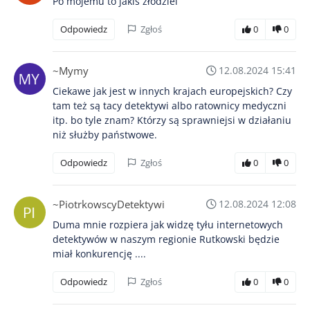
Po mojemu to jakiś złodziei
Odpowiedz
Zgłoś
0
0
~Mymy
12.08.2024 15:41
Ciekawe jak jest w innych krajach europejskich? Czy
tam też są tacy detektywi albo ratownicy medyczni
itp. bo tyle znam? Którzy są sprawniejsi w działaniu
niż służby państwowe.
Odpowiedz
Zgłoś
0
0
~PiotrkowscyDetektywi
12.08.2024 12:08
Duma mnie rozpiera jak widzę tyłu internetowych
detektywów w naszym regionie Rutkowski będzie
miał konkurencję ....
Odpowiedz
Zgłoś
0
0