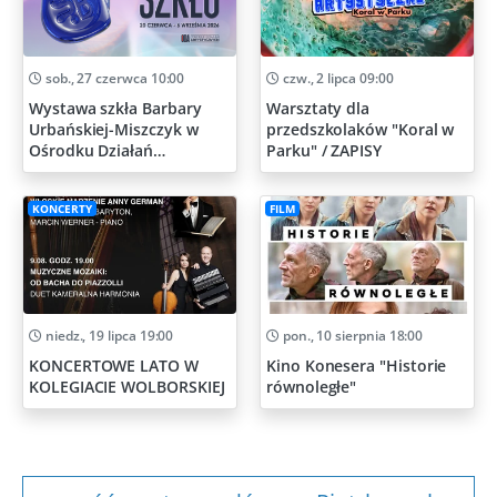
sob., 27 czerwca 10:00
czw., 2 lipca 09:00
Wystawa szkła Barbary
Warsztaty dla
Urbańskiej-Miszczyk w
przedszkolaków "Koral w
Ośrodku Działań
Parku" / ZAPISY
Artystycznych
KONCERTY
FILM
niedz., 19 lipca 19:00
pon., 10 sierpnia 18:00
KONCERTOWE LATO W
Kino Konesera "Historie
KOLEGIACIE WOLBORSKIEJ
równoległe"