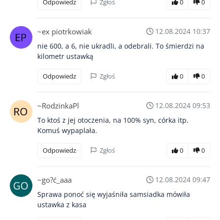
Odpowiedz
Zgłoś
0
0
~ex piotrkowiak
12.08.2024 10:37
nie 600, a 6, nie ukradli, a odebrali. To śmierdzi na
kilometr ustawką
Odpowiedz
Zgłoś
0
0
~RodzinkaPl
12.08.2024 09:53
To ktoś z jej otoczenia, na 100% syn, córka itp.
Komuś wypaplała.
Odpowiedz
Zgłoś
0
0
~go?ć_aaa
12.08.2024 09:47
Sprawa ponoć się wyjaśniła samsiadka mówiła
ustawka z kasa