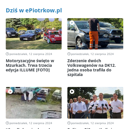
Dziś w ePiotrkow.pl
poniedziałek, 12 sierpnia 2024
poniedziałek, 12 sierpnia 2024
Motoryzacyjne święto w
Zderzenie dwóch
Mzurkach. Trwa trzecia
Volkswagenów na DK12.
edycja ILLUME [FOTO]
Jedna osoba trafiła do
szpitala
poniedziałek, 12 sierpnia 2024
poniedziałek, 12 sierpnia 2024