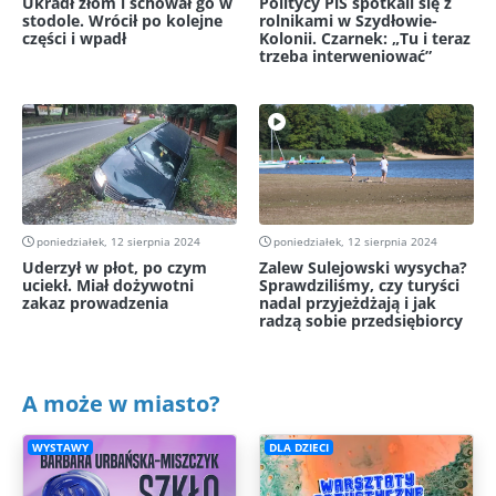
Ukradł złom i schował go w
Politycy PiS spotkali się z
stodole. Wrócił po kolejne
rolnikami w Szydłowie-
części i wpadł
Kolonii. Czarnek: „Tu i teraz
trzeba interweniować”
poniedziałek, 12 sierpnia 2024
poniedziałek, 12 sierpnia 2024
Uderzył w płot, po czym
Zalew Sulejowski wysycha?
uciekł. Miał dożywotni
Sprawdziliśmy, czy turyści
zakaz prowadzenia
nadal przyjeżdżają i jak
radzą sobie przedsiębiorcy
A może w miasto?
WYSTAWY
DLA DZIECI