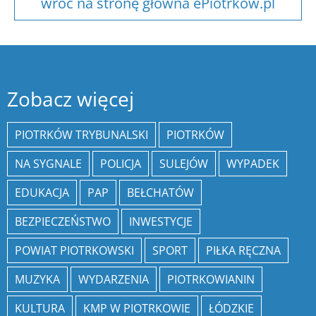
wróć na stronę główna ePiotrkow.pl
Zobacz więcej
PIOTRKÓW TRYBUNALSKI
PIOTRKÓW
NA SYGNALE
POLICJA
SULEJÓW
WYPADEK
EDUKACJA
PAP
BEŁCHATÓW
BEZPIECZEŃSTWO
INWESTYCJE
POWIAT PIOTRKOWSKI
SPORT
PIŁKA RĘCZNA
MUZYKA
WYDARZENIA
PIOTRKOWIANIN
KULTURA
KMP W PIOTRKOWIE
ŁÓDZKIE