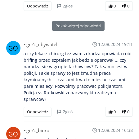
Odpowiedz
Zgłoś
0
0
Pokaż więcej odpowiedzi
~go?ć_obywatel
12.08.2024 19:11
a czy lekarz chirurg tez wam zdradza opowiada robi
brifing przed szptalem jak bedzie operował ... czy
naradza sie w grupie fachowcow? Tak samo jest w
policji. Takie sprawy to jest żmudna praca
kryminalnych ... czasami trwa to miesiac czasami
pare miesiecy. Pozwolmy pracowac policjantom.
Policja vs Rutkowski zobaczymy kto zatrzyma
sprawcow?
Odpowiedz
Zgłoś
0
0
~go?ć_biuro
12.08.2024 16:38