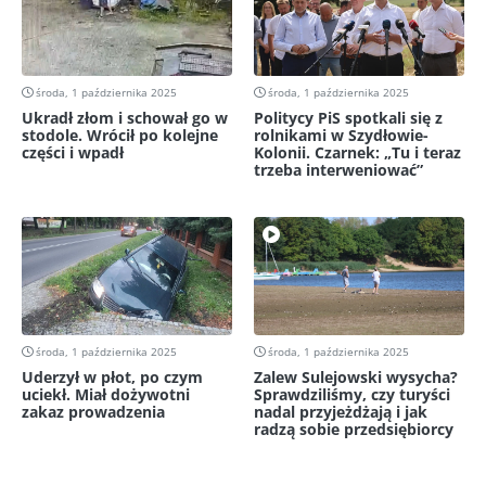
środa, 1 października 2025
środa, 1 października 2025
Ukradł złom i schował go w
Politycy PiS spotkali się z
stodole. Wrócił po kolejne
rolnikami w Szydłowie-
części i wpadł
Kolonii. Czarnek: „Tu i teraz
trzeba interweniować”
środa, 1 października 2025
środa, 1 października 2025
Uderzył w płot, po czym
Zalew Sulejowski wysycha?
uciekł. Miał dożywotni
Sprawdziliśmy, czy turyści
zakaz prowadzenia
nadal przyjeżdżają i jak
radzą sobie przedsiębiorcy