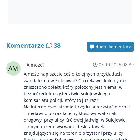
Komentarze
38
dodaj komentarz
~A może?
03.10.2025 08:30
A może napiszecie coś o kolejnych przykładach
wandalizmu w Sulejowie? Co ciekawe, kolejny raz
zniszczono obiekt, który położony jest niemal w
bezpośrednim sąsiedztwie sulejowskiego
komisariatu policji. Który to już raz?
Na internetowej stronie Urzędu przeczytać można:
- niedawno po raz kolejny ktoś…wyrwał znak
drogowy, przy ulicy Królowej Jadwigi w Sulejowie,
- innym razem, wyrwano deski z ławek,
znajdujących się na terenie przystani przy ulicy
Podkurnędz w Sulejowie, a następnie użyto ich do…