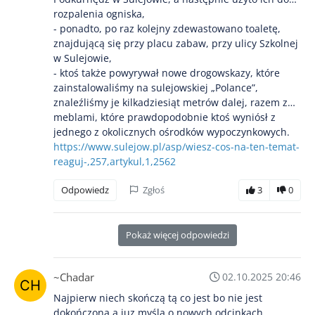
rozpalenia ogniska,
- ponadto, po raz kolejny zdewastowano toaletę,
znajdującą się przy placu zabaw, przy ulicy Szkolnej
w Sulejowie,
- ktoś także powyrywał nowe drogowskazy, które
zainstalowaliśmy na sulejowskiej „Polance”,
znaleźliśmy je kilkadziesiąt metrów dalej, razem z…
meblami, które prawdopodobnie ktoś wyniósł z
jednego z okolicznych ośrodków wypoczynkowych.
https://www.sulejow.pl/asp/wiesz-cos-na-ten-temat-
reaguj-,257,artykul,1,2562
Odpowiedz
Zgłoś
3
0
Pokaż więcej odpowiedzi
~Chadar
02.10.2025 20:46
Najpierw niech skończą tą co jest bo nie jest
dokończona a juz myślą o nowych odcinkach.