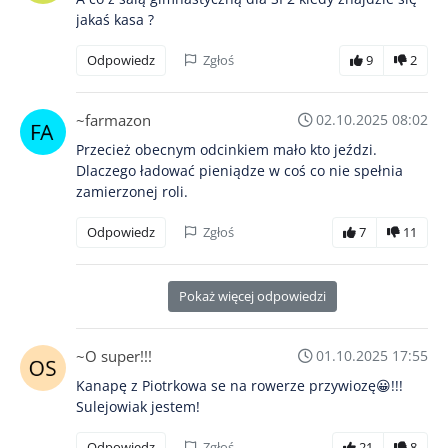
jakaś kasa ?
Odpowiedz
Zgłoś
9
2
~farmazon
02.10.2025 08:02
Przecież obecnym odcinkiem mało kto jeździ.
Dlaczego ładować pieniądze w coś co nie spełnia
zamierzonej roli.
Odpowiedz
Zgłoś
7
11
Pokaż więcej odpowiedzi
~O super!!!
01.10.2025 17:55
Kanapę z Piotrkowa se na rowerze przywiozę😀!!!
Sulejowiak jestem!
Odpowiedz
Zgłoś
21
8