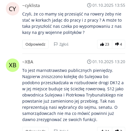
~cyklista
01.10.2025 13:55
Czyli, że co mamy się przesiąść na rowery żeby nie
stać w korkach jadąc do pracy i z pracy ? A może to
taka przyszłość nas czeka po wypompowaniu z nas
kasy na gry wojenne polityków ?
Odpowiedz
Zgłoś
23
4
~XBA
01.10.2025 13:20
To jest marnotrawstwo publicznych pieniędzy.
Najpierw zniszczono kolejkę do Sulejowa bo
podobno przeszkadzała w rozbudowie drogi DK12 a
w jej miejsce buduje się ścieżkę rowerową. S12 jako
obwodnica Sulejowa i Piotrkowa Trybunalskiego nie
powstanie już zamieniono jej przebieg. Tak nas
reprezentują nasi wybrańcy do sejmu, senatu. O
samorządowcach nie ma co mówić powinni już
dawno zrezygnować ze swoich funkcji.