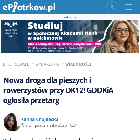
reklama
EPIOTRKOW.PL
WYDARZENIA
WIADOMOŚCI
Nowa droga dla pieszych i
rowerzystów przy DK12! GDDKiA
ogłosiła przetarg
Karina Chojnacka
śr., 1 października 2025 10:34