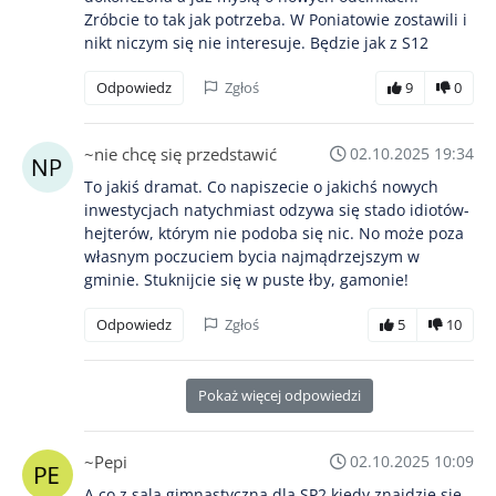
Zróbcie to tak jak potrzeba. W Poniatowie zostawili i
nikt niczym się nie interesuje. Będzie jak z S12
Odpowiedz
Zgłoś
9
0
~nie chcę się przedstawić
02.10.2025 19:34
To jakiś dramat. Co napiszecie o jakichś nowych
inwestycjach natychmiast odzywa się stado idiotów-
hejterów, którym nie podoba się nic. No może poza
własnym poczuciem bycia najmądrzejszym w
gminie. Stuknijcie się w puste łby, gamonie!
Odpowiedz
Zgłoś
5
10
Pokaż więcej odpowiedzi
~Pepi
02.10.2025 10:09
A co z salą gimnastyczną dla SP2 kiedy znajdzie się