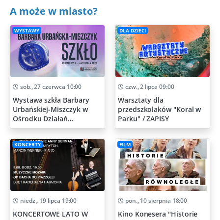
A może w miasto?
WYSTAWY
DLA DZIECI
sob., 27 czerwca 10:00
czw., 2 lipca 09:00
Wystawa szkła Barbary
Warsztaty dla
Urbańskiej-Miszczyk w
przedszkolaków "Koral w
Ośrodku Działań
Parku" / ZAPISY
Artystycznych
KONCERTY
FILM
niedz., 19 lipca 19:00
pon., 10 sierpnia 18:00
KONCERTOWE LATO W
Kino Konesera "Historie