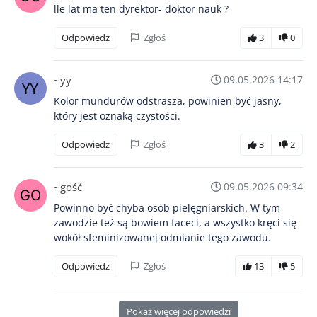
lle lat ma ten dyrektor- doktor nauk ?
Odpowiedz
Zgłoś
3
0
~yy
09.05.2026 14:17
Kolor mundurów odstrasza, powinien być jasny,
który jest oznaką czystości.
Odpowiedz
Zgłoś
3
2
~gość
09.05.2026 09:34
Powinno być chyba osób pielęgniarskich. W tym
zawodzie też są bowiem faceci, a wszystko kręci się
wokół sfeminizowanej odmianie tego zawodu.
Odpowiedz
Zgłoś
13
5
Pokaż więcej odpowiedzi