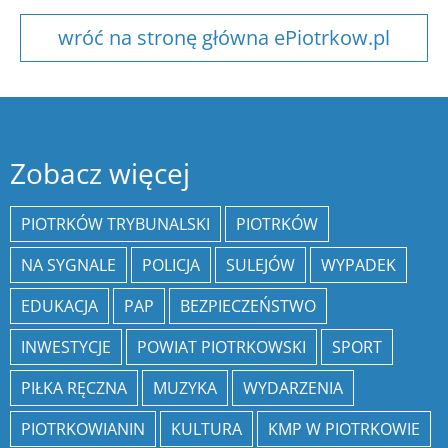
wróć na stronę główna ePiotrkow.pl
Zobacz więcej
PIOTRKÓW TRYBUNALSKI
PIOTRKÓW
NA SYGNALE
POLICJA
SULEJÓW
WYPADEK
EDUKACJA
PAP
BEZPIECZEŃSTWO
INWESTYCJE
POWIAT PIOTRKOWSKI
SPORT
PIŁKA RĘCZNA
MUZYKA
WYDARZENIA
PIOTRKOWIANIN
KULTURA
KMP W PIOTRKOWIE