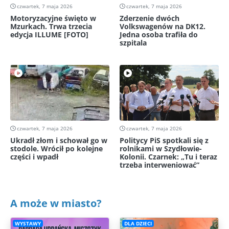
czwartek, 7 maja 2026
czwartek, 7 maja 2026
Motoryzacyjne święto w
Zderzenie dwóch
Mzurkach. Trwa trzecia
Volkswagenów na DK12.
edycja ILLUME [FOTO]
Jedna osoba trafiła do
szpitala
czwartek, 7 maja 2026
czwartek, 7 maja 2026
Ukradł złom i schował go w
Politycy PiS spotkali się z
stodole. Wrócił po kolejne
rolnikami w Szydłowie-
części i wpadł
Kolonii. Czarnek: „Tu i teraz
trzeba interweniować”
A może w miasto?
WYSTAWY
DLA DZIECI