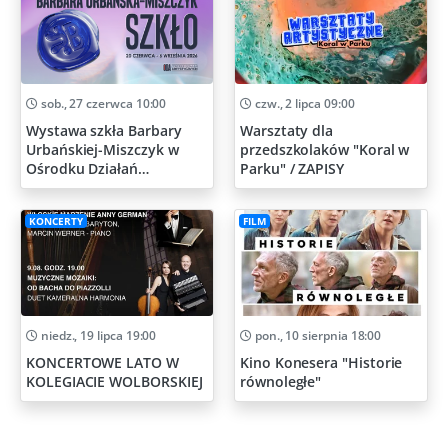
sob., 27 czerwca 10:00
czw., 2 lipca 09:00
Wystawa szkła Barbary
Warsztaty dla
Urbańskiej-Miszczyk w
przedszkolaków "Koral w
Ośrodku Działań
Parku" / ZAPISY
Artystycznych
KONCERTY
FILM
niedz., 19 lipca 19:00
pon., 10 sierpnia 18:00
KONCERTOWE LATO W
Kino Konesera "Historie
KOLEGIACIE WOLBORSKIEJ
równoległe"