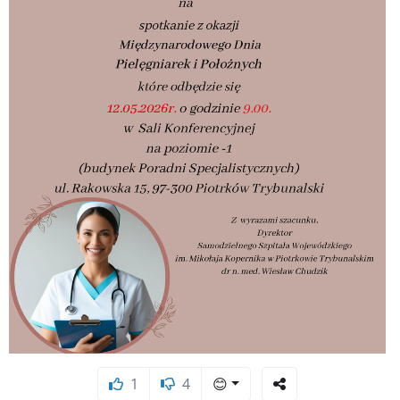
1
4
😊