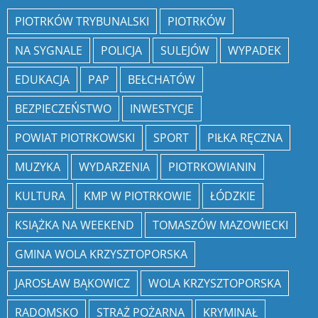
PIOTRKÓW TRYBUNALSKI
PIOTRKÓW
NA SYGNALE
POLICJA
SULEJÓW
WYPADEK
EDUKACJA
PAP
BEŁCHATÓW
BEZPIECZEŃSTWO
INWESTYCJE
POWIAT PIOTRKOWSKI
SPORT
PIŁKA RĘCZNA
MUZYKA
WYDARZENIA
PIOTRKOWIANIN
KULTURA
KMP W PIOTRKOWIE
ŁÓDZKIE
KSIĄŻKA NA WEEKEND
TOMASZÓW MAZOWIECKI
GMINA WOLA KRZYSZTOPORSKA
JAROSŁAW BĄKOWICZ
WOLA KRZYSZTOPORSKA
RADOMSKO
STRAŻ POŻARNA
KRYMINAŁ