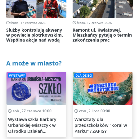
środa, 17 czerwca 2026
środa, 17 czerwca 2026
Służby kontrolują akweny
Remont ul. Kwiatowej.
w powiecie piotrkowskim.
Mieszkańcy pytają o termin
Wspólna akcja nad wodą
zakończenia prac
A może w miasto?
WYSTAWY
DLA DZIECI
sob., 27 czerwca 10:00
czw., 2 lipca 09:00
Wystawa szkła Barbary
Warsztaty dla
Urbańskiej-Miszczyk w
przedszkolaków "Koral w
Ośrodku Działań
Parku" / ZAPISY
Artystycznych