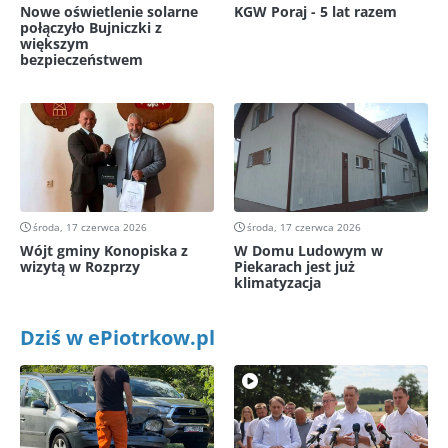
Nowe oświetlenie solarne
KGW Poraj - 5 lat razem
połączyło Bujniczki z
większym
bezpieczeństwem
środa, 17 czerwca 2026
środa, 17 czerwca 2026
Wójt gminy Konopiska z
W Domu Ludowym w
wizytą w Rozprzy
Piekarach jest już
klimatyzacja
Dziś w ePiotrkow.pl