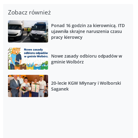
Zobacz również
Ponad 16 godzin za kierownicą. ITD
ujawniła skrajne naruszenia czasu
pracy kierowcy
Nowe zasady odbioru odpadów w
gminie Wolbórz
20-lecie KGW Młynary i Wolborski
Saganek