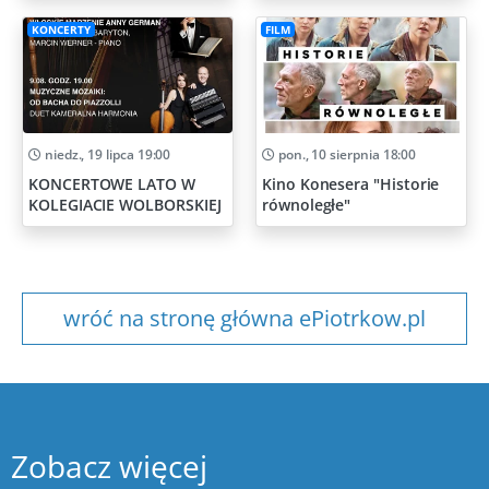
KONCERTY
FILM
niedz., 19 lipca 19:00
pon., 10 sierpnia 18:00
KONCERTOWE LATO W
Kino Konesera "Historie
KOLEGIACIE WOLBORSKIEJ
równoległe"
wróć na stronę główna ePiotrkow.pl
Zobacz więcej