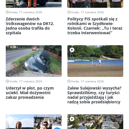
środa, 17 czerwca 2026
środa, 17 czerwca 2026
Zderzenie dwóch
Politycy PiS spotkali się z
Volkswagenów na DK12.
rolnikami w Szydłowie-
Jedna osoba trafiła do
Kolonii. Czarnek: „Tu i teraz
szpitala
trzeba interweniować”
środa, 17 czerwca 2026
środa, 17 czerwca 2026
Uderzył w płot, po czym
Zalew Sulejowski wysycha?
uciekł. Miał dożywotni
Sprawdziliśmy, czy turyści
zakaz prowadzenia
nadal przyjeżdżają i jak
radzą sobie przedsiębiorcy