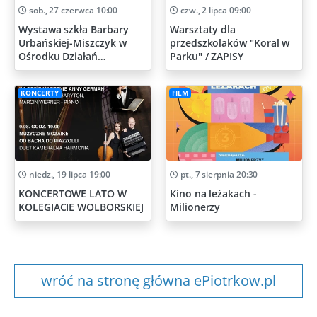
sob., 27 czerwca 10:00
czw., 2 lipca 09:00
Wystawa szkła Barbary
Warsztaty dla
Urbańskiej-Miszczyk w
przedszkolaków "Koral w
Ośrodku Działań
Parku" / ZAPISY
Artystycznych
KONCERTY
FILM
niedz., 19 lipca 19:00
pt., 7 sierpnia 20:30
KONCERTOWE LATO W
Kino na leżakach -
KOLEGIACIE WOLBORSKIEJ
Milionerzy
wróć na stronę główna ePiotrkow.pl