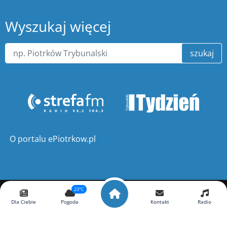
Wyszukaj więcej
szukaj
O portalu ePiotrkow.pl
23°C
Copyright ©
ePiotrkow.pl
. Wszelkie prawa zastrzeżone.
Dla Ciebie
Pogoda
Kontakt
Radio
Wykonanie
xnc.pl