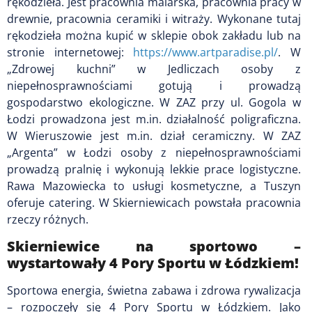
rękodzieła. Jest pracownia malarska, pracownia pracy w
drewnie, pracownia ceramiki i witraży. Wykonane tutaj
rękodzieła można kupić w sklepie obok zakładu lub na
stronie internetowej:
https://www.artparadise.pl/
. W
„Zdrowej kuchni” w Jedliczach osoby z
niepełnosprawnościami gotują i prowadzą
gospodarstwo ekologiczne. W ZAZ przy ul. Gogola w
Łodzi prowadzona jest m.in. działalność poligraficzna.
W Wieruszowie jest m.in. dział ceramiczny. W ZAZ
„Argenta” w Łodzi osoby z niepełnosprawnościami
prowadzą pralnię i wykonują lekkie prace logistyczne.
Rawa Mazowiecka to usługi kosmetyczne, a Tuszyn
oferuje catering. W Skierniewicach powstała pracownia
rzeczy różnych.
Skierniewice na sportowo –
wystartowały 4 Pory Sportu w Łódzkiem!
Sportowa energia, świetna zabawa i zdrowa rywalizacja
– rozpoczęły się 4 Pory Sportu w Łódzkiem. Jako