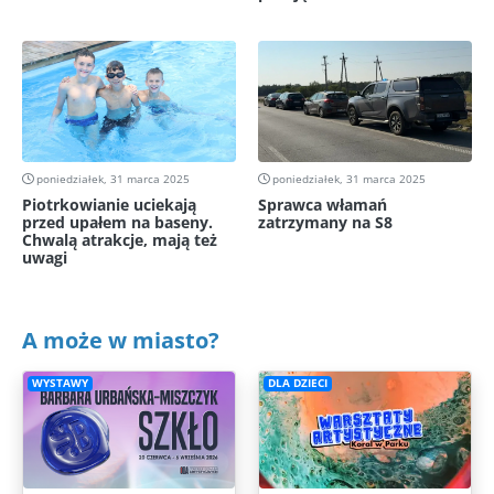
poniedziałek, 31 marca 2025
poniedziałek, 31 marca 2025
Piotrkowianie uciekają
Sprawca włamań
przed upałem na baseny.
zatrzymany na S8
Chwalą atrakcje, mają też
uwagi
A może w miasto?
WYSTAWY
DLA DZIECI