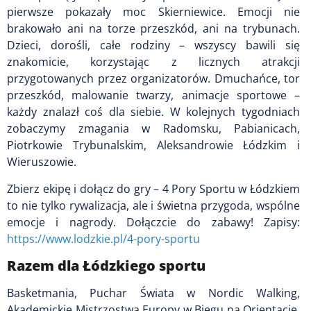
pierwsze pokazały moc Skierniewice. Emocji nie
brakowało ani na torze przeszkód, ani na trybunach.
Dzieci, dorośli, całe rodziny – wszyscy bawili się
znakomicie, korzystając z licznych atrakcji
przygotowanych przez organizatorów. Dmuchańce, tor
przeszkód, malowanie twarzy, animacje sportowe –
każdy znalazł coś dla siebie. W kolejnych tygodniach
zobaczymy zmagania w Radomsku, Pabianicach,
Piotrkowie Trybunalskim, Aleksandrowie Łódzkim i
Wieruszowie.
Zbierz ekipę i dołącz do gry – 4 Pory Sportu w Łódzkiem
to nie tylko rywalizacja, ale i świetna przygoda, wspólne
emocje i nagrody. Dołączcie do zabawy! Zapisy:
https://www.lodzkie.pl/4-pory-sportu
Razem dla Łódzkiego sportu
Basketmania, Puchar Świata w Nordic Walking,
Akademickie Mistrzostwa Europy w Biegu na Orientację,