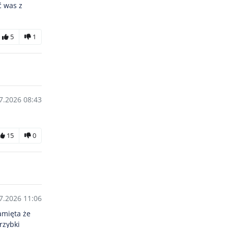
ć was z
5
1
7.2026 08:43
15
0
7.2026 11:06
amięta że
rzybki