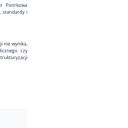
nt Piotrkowa
, standardy i
i nie wynika,
licznego czy
rukturyzacji