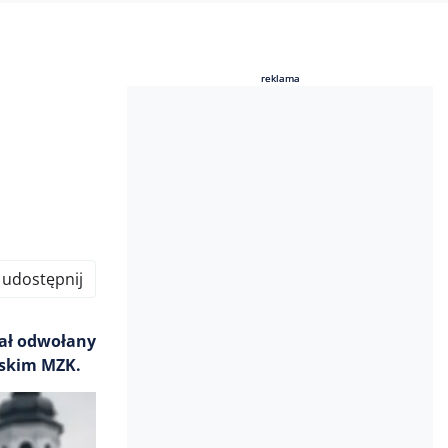
reklama
reklama
udostępnij
tał odwołany
wskim MZK.