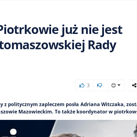
otrkowie już nie jest
tomaszowskiej Rady
3
😊
ny z politycznym zapleczem posła Adriana Witczaka, zos
maszowie Mazowieckim. To także koordynator w piotrko