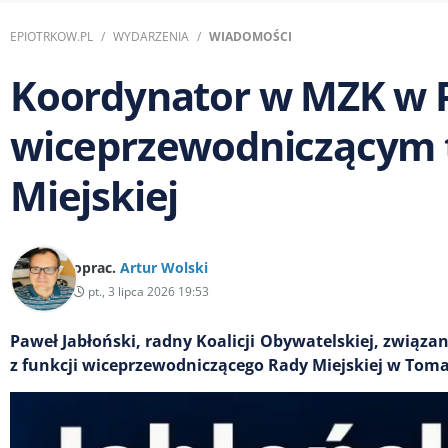
EPIOTRKOW.PL
WYDARZENIA
WIADOMOŚCI
Koordynator w MZK w Pi
wiceprzewodniczącym 
Miejskiej
oprac.
Artur Wolski
pt., 3 lipca 2026 19:53
Paweł Jabłoński, radny Koalicji Obywatelskiej, związa
z funkcji wiceprzewodniczącego Rady Miejskiej w To