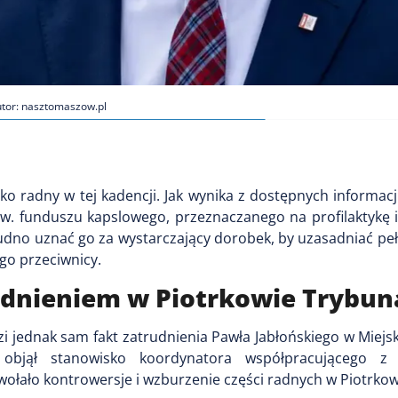
tor: nasztomaszow.pl
ko radny w tej kadencji. Jak wynika z dostępnych informacji,
zw. funduszu kapslowego, przeznaczanego na profilaktykę 
udno uznać go za wystarczający dorobek, by uzasadniać peł
ego przeciwnicy.
udnieniem w Piotrkowie Trybun
zi jednak sam fakt zatrudnienia Pawła Jabłońskiego w Miejs
objął stanowisko koordynatora współpracującego z 
wołało kontrowersje i wzburzenie części radnych w Piotrkow