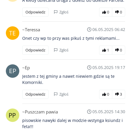
A kiedy obiecana droga z Golesz do Golesze Parcela.
Odpowiedz
Zgłoś
0
0
~Teressa
06.05.2025 06:42
Onet czy wp to przy was pikuś z tymi reklamami...
Odpowiedz
Zgłoś
1
0
~Ep
05.05.2025 19:17
Jestem z tej gminy a nawet niewiem gdzie są te
Komorniki.
Odpowiedz
Zgłoś
0
3
~Puszczam pawia
05.05.2025 14:30
pisowskie nawyki dalej w modzie-wstynga ksiundz i
feta!!!