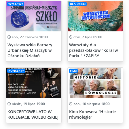
WYSTAWY
DLA DZIECI
sob., 27 czerwca 10:00
czw., 2 lipca 09:00
Wystawa szkła Barbary
Warsztaty dla
Urbańskiej-Miszczyk w
przedszkolaków "Koral w
Ośrodku Działań
Parku" / ZAPISY
Artystycznych
KONCERTY
FILM
niedz., 19 lipca 19:00
pon., 10 sierpnia 18:00
KONCERTOWE LATO W
Kino Konesera "Historie
KOLEGIACIE WOLBORSKIEJ
równoległe"